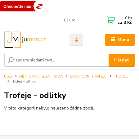
0
ks
CZK
za
0 Kč
Menu
Hledat
Úvod
DĚTI, SPORT a ZAHRADA
SPORTOVNÍ TROFEJE
TROFEJE
Trofeje - odlitky
Trofeje - odlitky
V této kategorii nebylo nalezeno žádné zboží.