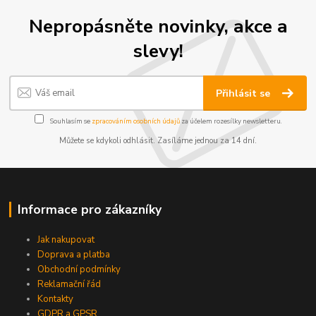
Nepropásněte novinky, akce a
slevy!
Přihlásit se
Souhlasím se
zpracováním osobních údajů
za účelem rozesílky newsletteru.
Můžete se kdykoli odhlásit. Zasíláme jednou za 14 dní.
Informace pro zákazníky
Jak nakupovat
Doprava a platba
Obchodní podmínky
Reklamační řád
Kontakty
GDPR a GPSR