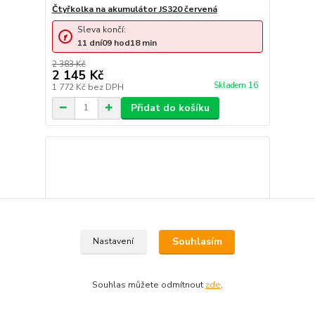
Čtyřkolka na akumulátor JS320 červená
Sleva končí:
11
dní
09
hod
18
min
2 383 Kč
2 145 Kč
Skladem 16
1 772 Kč
bez DPH
Přidat do košíku
Souhlasím
Nastavení
Souhlas můžete odmítnout
zde
.
- 10 %