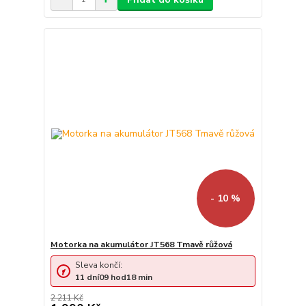
- 10 %
Motorka na akumulátor JT568 Tmavě růžová
Sleva končí:
11
dní
09
hod
18
min
2 211 Kč