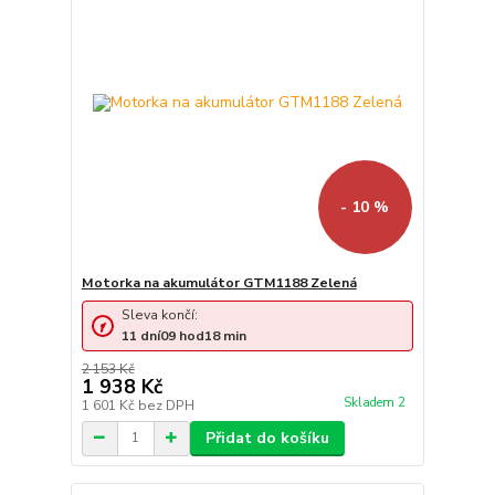
- 10 %
Motorka na akumulátor GTM1188 Zelená
Sleva končí:
11
dní
09
hod
18
min
2 153 Kč
1 938 Kč
Skladem 2
1 601 Kč
bez DPH
Přidat do košíku