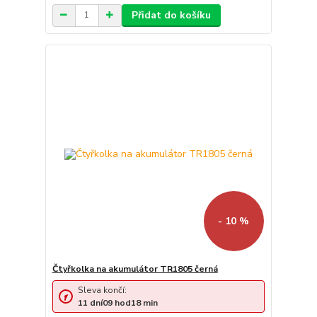
Přidat do košíku
- 10 %
Čtyřkolka na akumulátor TR1805 černá
Sleva končí:
11
dní
09
hod
18
min