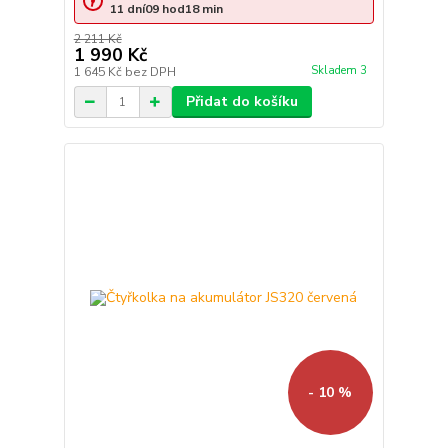
11
dní
09
hod
18
min
2 211 Kč
1 990 Kč
Skladem 3
1 645 Kč
bez DPH
Přidat do košíku
- 10 %