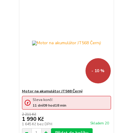
- 10 %
Motor na akumulátor JT568 Černý
Sleva končí:
11
dní
09
hod
18
min
2 211 Kč
1 990 Kč
Skladem 20
1 645 Kč
bez DPH
Přidat do košíku