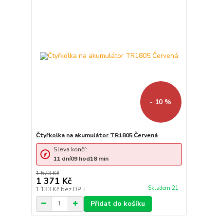
- 10 %
Čtyřkolka na akumulátor TR1805 Červená
Sleva končí:
11
dní
09
hod
18
min
1 523 Kč
1 371 Kč
Skladem 21
1 133 Kč
bez DPH
Přidat do košíku