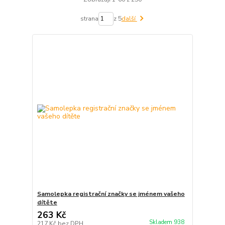
strana
z 5
další
Samolepka registrační značky se jménem vašeho
dítěte
263 Kč
Skladem 938
217 Kč
bez DPH