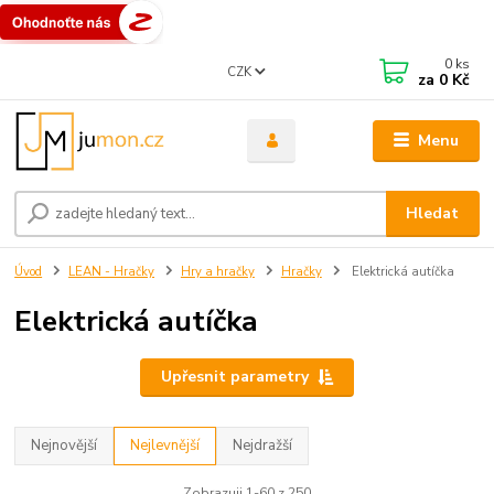
0
ks
CZK
za
0 Kč
Menu
Hledat
Úvod
LEAN - Hračky
Hry a hračky
Hračky
Elektrická autíčka
Elektrická autíčka
Upřesnit parametry
Nejnovější
Nejlevnější
Nejdražší
Zobrazuji 1-60 z 250