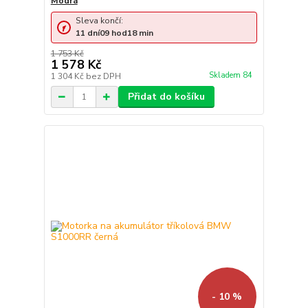
Modrá
Sleva končí:
11
dní
09
hod
18
min
1 753 Kč
1 578 Kč
Skladem 84
1 304 Kč
bez DPH
Přidat do košíku
- 10 %