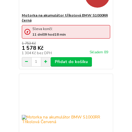
Motorka na akumulátor tříkolová BMW S1000RR
černá
Sleva končí:
11
dní
09
hod
18
min
1 753 Kč
1 578 Kč
Skladem 89
1 304 Kč
bez DPH
Přidat do košíku