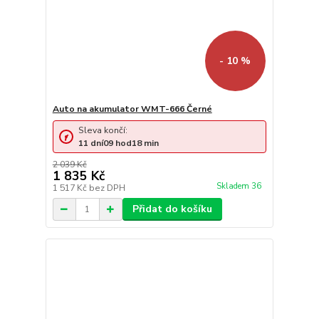
- 10 %
Auto na akumulator WMT-666 Černé
Sleva končí:
11
dní
09
hod
18
min
2 039 Kč
1 835 Kč
Skladem 36
1 517 Kč
bez DPH
Přidat do košíku