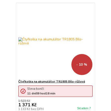
- 10 %
Čtyřkolka na akumulátor TR1805 Bílo-růžová
Sleva končí:
11
dní
09
hod
18
min
1 523 Kč
1 371 Kč
Skladem 7
1 133 Kč
bez DPH