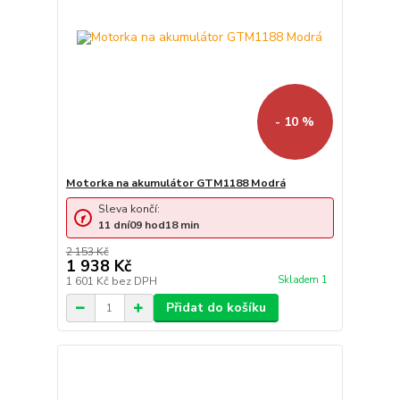
- 10 %
Motorka na akumulátor GTM1188 Modrá
Sleva končí:
11
dní
09
hod
18
min
2 153 Kč
1 938 Kč
Skladem 1
1 601 Kč
bez DPH
Přidat do košíku