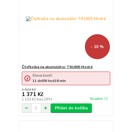
- 10 %
Čtyřkolka na akumulátor TR1805 Modrá
Sleva končí:
11
dní
09
hod
18
min
1 523 Kč
1 371 Kč
Skladem 11
1 133 Kč
bez DPH
Přidat do košíku