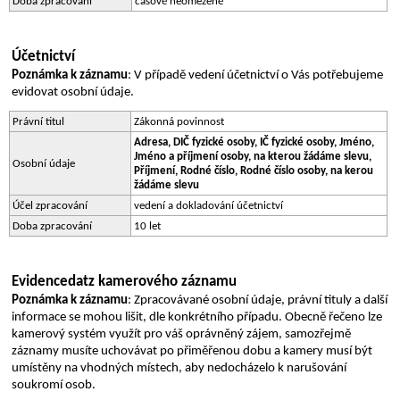
Doba zpracování
časově neomezeně
Účetnictví
Poznámka k záznamu
: V případě vedení účetnictví o Vás potřebujeme 
evidovat osobní údaje.
Právní titul
Zákonná povinnost
Adresa, DIČ fyzické osoby, IČ fyzické osoby, Jméno, 
Jméno a příjmení osoby, na kterou žádáme slevu, 
Osobní údaje
Příjmení, Rodné číslo, Rodné číslo osoby, na kerou 
žádáme slevu
Účel zpracování
vedení a dokladování účetnictví
Doba zpracování
10 let
Evidence
dat
z kamerového záznamu
Poznámka k záznamu
: Zpracovávané osobní údaje, právní tituly a další 
informace se mohou lišit, dle konkrétního případu. Obecně řečeno lze 
kamerový systém využít pro váš oprávněný zájem, samozřejmě 
záznamy musíte uchovávat po přiměřenou dobu a kamery musí být 
umístěny na vhodných místech, aby nedocházelo k narušování 
soukromí osob. 