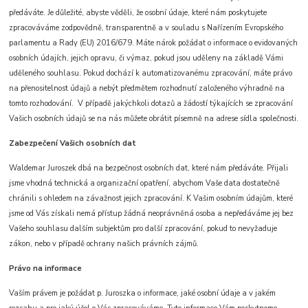
předáváte. Je důležité, abyste věděli, že osobní údaje, které nám poskytujete
zpracováváme zodpovědně, transparentně a v souladu s Nařízením Evropského
parlamentu a Rady (EU) 2016/679. Máte nárok požádat o informace o evidovaných
osobních údajích, jejich opravu, či výmaz, pokud jsou uděleny na základě Vámi
uděleného souhlasu. Pokud dochází k automatizovanému zpracování, máte právo
na přenositelnost údajů a nebýt předmětem rozhodnutí založeného výhradně na
tomto rozhodování. V případě jakýchkoli dotazů a žádostí týkajících se zpracování
Vašich osobních údajů se na nás můžete obrátit písemně na adrese sídla společnosti.
Zabezpečení Vašich osobních dat
Waldemar Juroszek dbá na bezpečnost osobních dat, které nám předáváte. Přijali
jsme vhodná technická a organizační opatření, abychom Vaše data dostatečně
chránili s ohledem na závažnost jejich zpracování. K Vašim osobním údajům, které
jsme od Vás získali nemá přístup žádná neoprávněná osoba a nepředáváme jej bez
Vašeho souhlasu dalším subjektům pro další zpracování, pokud to nevyžaduje
zákon, nebo v případě ochrany našich právních zájmů.
Právo na informace
Vaším právem je požádat p. Juroszka o informace, jaké osobní údaje a v jakém