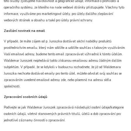
této služby zjišťujeme návštěvnost a geografické údaje, informace o prohlížeči a
operačního systému, ze kterého na naše webové stránky přistupujete. Všechny tyto
informace, využíváme pro marketingové účely, pro účely dalšího zlepšování
webových stránek a obsahu a také pro účely právní ochrany.
Zasílání novinek na email
V případě, že máte zájem od p. Juroszka dostávat akční nabídky produktů
prostřednictvím emailu, který nám sdělíte a udělíte souhlas s takovým využíváním
Vaší emailové adresy, budeme tento email zpracovávat výhradně k těmto účelům.
Waldemar Juroszek nepředává takto získanou emailovou adresu žádným dalším
subjektům. V případě, že se kdykoli v budoucnu rozhodnete, že již od Waldemara
Juroszka nechcete dostávat emaily pro tento účel, můžete odvolat svůj souhlas se
zpracováním uvedené emailové adresy zde, nebo písemně na adresu sídla
společnosti.
Zpracování osobních údajů
Podívejte se jak Waldemar Juroszek zpracovává následující osobní údaje/kategorie
osobních údajů, včetně stanovených právních titulů, účelů a dob zpracování pro
jednotlivé záznamy činností o zpracování.