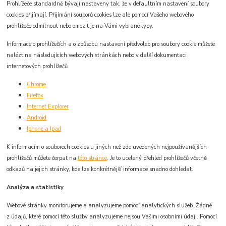
Prohlížeče standardně bývají nastaveny tak, že v defaultním nastavení soubory
cookies přijímají. Přijímání souborů cookies lze ale pomocí Vašeho webového
prohlížeče odmítnout nebo omezit je na Vámi vybrané typy.
Informace o prohlížečích a o způsobu nastavení předvoleb pro soubory cookie můžete
nalézt na následujících webových stránkách nebo v další dokumentaci
internetových prohlížečů
Chrome
Firefox
Internet Explorer
Android
Iphone a Ipad
K informacím o souborech cookies u jiných než zde uvedených nejpoužívanějších
prohlížečů můžete čerpat na
této stránce
. Je to ucelený přehled prohlížečů včetně
odkazů na jejich stránky, kde lze konkrétnější informace snadno dohledat.
Analýza a statistiky
Webové stránky monitorujeme a analyzujeme pomocí analytických služeb. Žádné
z údajů, které pomocí této služby analyzujeme nejsou Vašimi osobními údaji. Pomocí