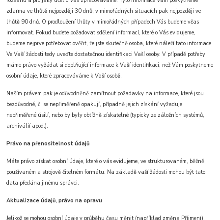
rozsahu a pro jaký účel o Vás zpracováváme. Tyto informace Vám poskytneme
zdarma ve lhůtě nejpozději 30 dnů, v mimořádných situacích pak nejpozději ve
lhůtě 90 dnů. O prodloužení lhůty v mimořádných případech Vás budeme včas
informovat. Pokud budete požadovat sdělení informací, které o Vás evidujeme,
budeme nejprve potřebovat ověřit, že jste skutečně osoba, které náleží tato informace.
Ve Vaší žádosti tedy uveďte dostatečnou identifikaci Vaší osoby. V případě potřeby
máme právo vyžádat si doplňující informace k Vaší identifikaci, než Vám poskytneme
osobní údaje, které zpracováváme k Vaší osobě.
Naším právem pak je odůvodněně zamítnout požadavky na informace, které jsou
bezdůvodné, či se nepřiměřeně opakují, případně jejich získání vyžaduje
nepřiměřené úsilí, nebo by byly obtížně získatelné (typicky ze záložních systémů,
archiválií apod.).
Právo na přenositelnost údajů
Máte právo získat osobní údaje, které o vás evidujeme, ve strukturovaném, běžně
používaném a strojově čitelném formátu. Na základě vaší žádosti mohou být tato
data předána jinému správci.
Aktualizace údajů, právo na opravu
Jelikož se mohou osobní údaje v průběhu času měnit (například změna Příjmení),