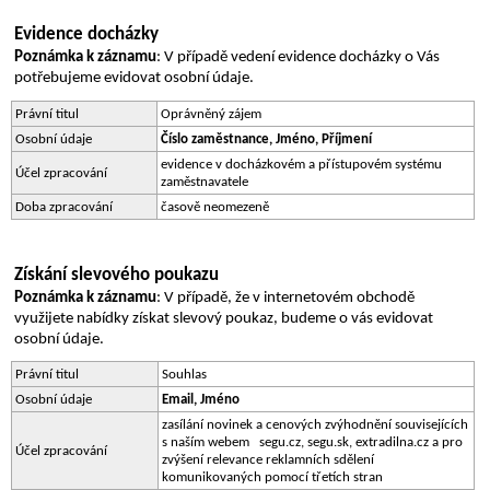
Evidence docházky
Poznámka k záznamu
: V případě vedení evidence docházky o Vás 
potřebujeme evidovat osobní údaje.
Právní titul
Oprávněný zájem
Osobní údaje
Číslo zaměstnance, Jméno, Příjmení
evidence v docházkovém a přístupovém systému 
Účel zpracování
zaměstnavatele
Doba zpracování
časově neomezeně
Získání slevového poukazu
Poznámka k záznamu
: V případě, že v internetovém obchodě 
využijete nabídky získat slevový poukaz, budeme o vás evidovat 
osobní údaje.
Právní titul
Souhlas
Osobní údaje
Email, Jméno
zasílání novinek a cenových zvýhodnění souvisejících 
s naším webem   segu.cz, segu.sk, extradilna.cz a pro 
Účel zpracování
zvýšení relevance reklamních sdělení 
komunikovaných pomocí třetích stran