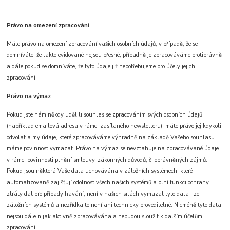
Právo na omezení zpracování
Máte právo na omezení zpracování vašich osobních údajů, v případě, že se
domníváte, že takto evidované nejsou přesné, případně je zpracováváme protiprávně
a dále pokud se domníváte, že tyto údaje již nepotřebujeme pro účely jejich
zpracování.
Právo na výmaz
Pokud jste nám někdy udělili souhlas se zpracováním svých osobních údajů
(například emailová adresa v rámci zasílaného newsletteru), máte právo jej kdykoli
odvolat a my údaje, které zpracováváme výhradně na základě Vašeho souhlasu
máme povinnost vymazat. Právo na výmaz se nevztahuje na zpracovávané údaje
v rámci povinnosti plnění smlouvy, zákonných důvodů, či oprávněných zájmů.
Pokud jsou některá Vaše data uchovávána v záložních systémech, které
automatizovaně zajišťují odolnost všech našich systémů a plní funkci ochrany
ztráty dat pro případy havárií, není v našich silách vymazat tyto data i ze
záložních systémů a nezřídka to není ani technicky proveditelné. Nicméně tyto data
nejsou dále nijak aktivně zpracovávána a nebudou sloužit k dalším účelům
zpracování.