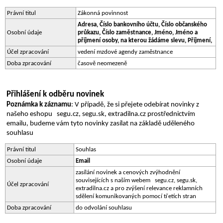
Právní titul
Zákonná povinnost
Adresa, Číslo bankovního účtu, Číslo občanského 
Osobní údaje
průkazu, Číslo zaměstnance, Jméno, Jméno a 
příjmení osoby, na kterou žádáme slevu, Příjmení,
Účel zpracování
vedení mzdové agendy zaměstnance
Doba zpracování
časově neomezeně
Přihlášení k odběru novinek
Poznámka k záznamu
: V případě, že si přejete odebírat novinky z 
našeho eshopu   segu.cz, segu.sk, extradilna.cz prostřednictvím 
emailu, budeme vám tyto novinky zasílat na základě uděleného 
souhlasu
Právní titul
Souhlas
Osobní údaje
Email
zasílání novinek a cenových zvýhodnění 
souvisejících s naším webem   segu.cz, segu.sk, 
Účel zpracování
extradilna.cz a pro zvýšení relevance reklamních 
sdělení komunikovaných pomocí třetích stran
Doba zpracování
do odvolání souhlasu