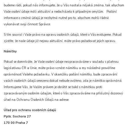
budeme rádi, pokud nás informujete, že u Vás nastala nějaká změna, tak abychom
Vaše osobní údaje měli aktuální a nedocházelo k případným omylům. Podání
informace o změně údajů je nezbytně nutné pro to, abychom mohli řádně
vykonávat svoji činnost Správce.
S tím souvisí i Vaše právo na opravu osobních údajů, které o Vás evidujeme. Pokud
zjistíte, že naše údaje již nejsou aktuální, máte právo požadovat jejich opravu.
Námitky
Pokud se domníváte, že Vaše osobní údaje nezpracováváme v souladu s platnou
legislativou ČR a Unie, máte právo vznést námitku a my následně prověříme
oprávněnost Vašeho požadavku. V okamžiku podání námitky, bude zpracování
vašich osobních údajů omezeno dokud nebude ověřeno, zda je námitka oprávněná.
Informujeme Vás, že Vaším právem je obrátit se také s námitkou proti
zpracovávaným osobním údajům, které o Vás zpracováváme na příslušný dozorový
úřad na Ochranu Osobních Údajů na adrese:
Úřad pro ochranu osobních údajů
Pplk. Sochora 27
170 00 Praha 7