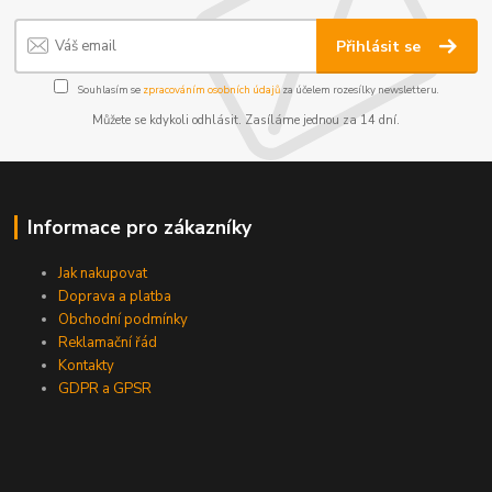
Přihlásit se
Souhlasím se
zpracováním osobních údajů
za účelem rozesílky newsletteru.
Můžete se kdykoli odhlásit. Zasíláme jednou za 14 dní.
Informace pro zákazníky
Jak nakupovat
Doprava a platba
Obchodní podmínky
Reklamační řád
Kontakty
GDPR a GPSR