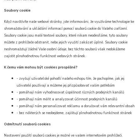
Soubory cookie
Když navštívíte naše webové stránky, jste informováni, že využíváme technologie ke
shromažďování a ukládání informací pomocí souborů cookie do Vašeho zařízení.
Soubory cookie jsou malé textové soubory, které nikam neodesíláme, tyto soubory
můžete z prohlížeče odstranit, nebo jejich využití zakázat úplně. Soubory cookie
neshromažďují žádné Vaše osobní údaje, bez těchto souborů však nedokážeme
zajistit plnohodnotnou funkčnost webových stránek.
K čemu vám mohou být cookies prospěšné?
- zvyšují uživatelské pohodlí našeho eshopu tím, že pochopíme, jak jej
uživatelé používají a můžeme jej přizpůsobovat vašim potřebám
- pomáhají nám vyhodnocovat úspěšnost různých prodejních kanálů
- pomáhají nám měřit a analyzovat účinnost prodejních kanálů
- pomáhají nám personalizovat reklamu a doručovat vám relevantní obsah
- bez některých se neobejdeme, zajišťují plnohodnotnou funkčnost stránek
Odmítnutí souborů cookies
Nastavení použití souborů cookies je možné ve vašem internetovém prohlížeči.