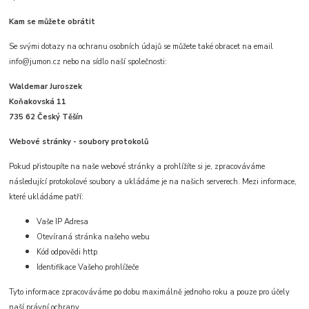
Kam se můžete obrátit
Se svými dotazy na ochranu osobních údajů se můžete také obracet na email
info@jumon.cz nebo na sídlo naší společnosti:
Waldemar Juroszek
Koňakovská 11
735 62 Český Těšín
Webové stránky - soubory protokolů
Pokud přistoupíte na naše webové stránky a prohlížíte si je, zpracováváme
následující protokolové soubory a ukládáme je na našich serverech. Mezi informace,
které ukládáme patří:
Vaše IP Adresa
Otevíraná stránka našeho webu
Kód odpovědi http
Identifikace Vašeho prohlížeče
Tyto informace zpracováváme po dobu maximálně jednoho roku a pouze pro účely
naší právní ochrany.