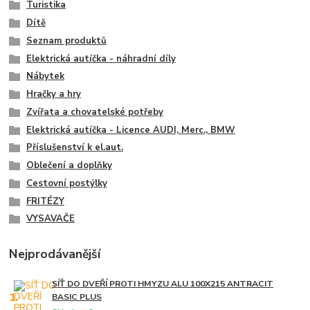
Turistika
Dítě
Seznam produktů
Elektrická autíčka - náhradní díly
Nábytek
Hračky a hry
Zvířata a chovatelské potřeby
Elektrická autíčka - Licence AUDI, Merc., BMW
Příslušenství k el.aut.
Oblečení a doplňky
Cestovní postýlky
FRITÉZY
VYSAVAČE
Nejprodávanější
SÍŤ DO DVEŘÍ PROTI HMYZU ALU 100X215 ANTRACIT
1.
BASIC PLUS