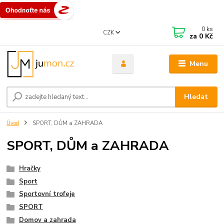
0
ks
CZK
za
0 Kč
Menu
Hledat
Úvod
SPORT, DŮM a ZAHRADA
SPORT, DŮM a ZAHRADA
Hračky
Sport
Sportovní trofeje
SPORT
Domov a zahrada