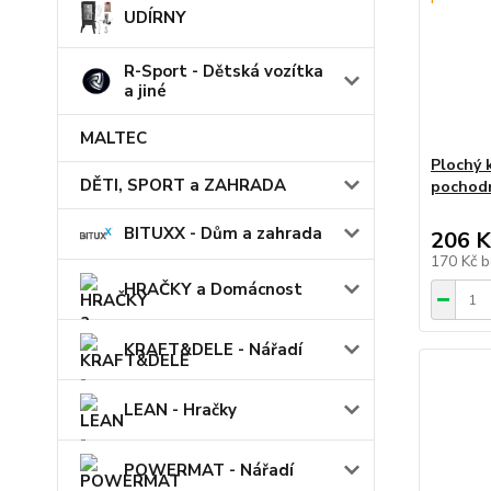
UDÍRNY
R-Sport - Dětská vozítka
a jiné
MALTEC
Plochý 
DĚTI, SPORT a ZAHRADA
pochodn
BITUXX - Dům a zahrada
206 K
170 Kč
b
HRAČKY a Domácnost
KRAFT&DELE - Nářadí
LEAN - Hračky
POWERMAT - Nářadí