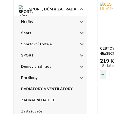
SPORT, DŮM a ZAHRADA
Hračky
Sport
Sportovní trofeje
CESTOV
45x28C
SPORT
219 K
181 Kč
b
Domov a zahrada
Pro školy
RADIÁTORY A VENTILÁTORY
ZAHRADNÍ HADICE
Zavlažovače