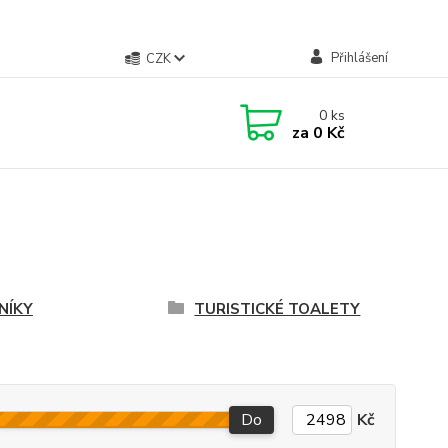
Přihlášení
CZK
0
ks
za
0 Kč
NÍKY
TURISTICKÉ TOALETY
Do
Kč