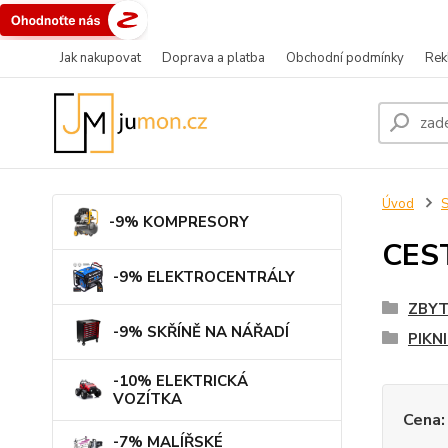
Jak nakupovat
Doprava a platba
Obchodní podmínky
Rek
Úvod
-9% KOMPRESORY
CES
-9% ELEKTROCENTRÁLY
ZBYT
-9% SKŘÍNĚ NA NÁŘADÍ
PIKN
-10% ELEKTRICKÁ
VOZÍTKA
Cena:
-7% MALÍŘSKÉ