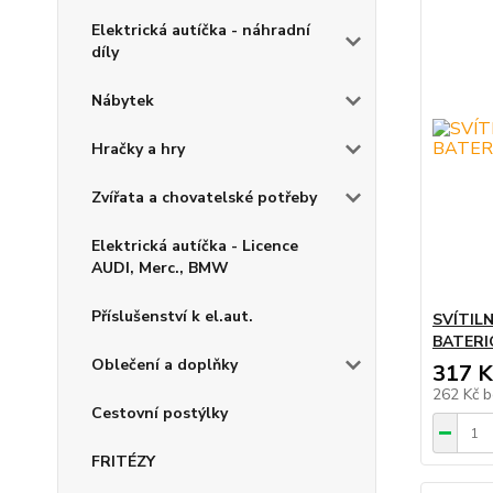
Elektrická autíčka - náhradní
díly
Nábytek
Hračky a hry
Zvířata a chovatelské potřeby
Elektrická autíčka - Licence
AUDI, Merc., BMW
Příslušenství k el.aut.
SVÍTIL
BATERI
Oblečení a doplňky
317 K
262 Kč
b
Cestovní postýlky
FRITÉZY