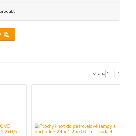
produkt
y
strana
z 1