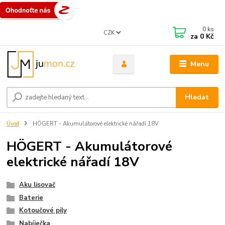
0
ks
CZK
za
0 Kč
Menu
Hledat
Úvod
HÖGERT - Akumulátorové elektrické nářadí 18V
HÖGERT - Akumulátorové
elektrické nářadí 18V
Aku lisovač
Baterie
Kotoučové pily
Nabíječka