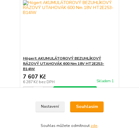
Högert AKUMULÁTOROVÝ BEZUHLÍKOVÝ
RÁZOVÝ UTAHOVÁK 600 Nm 18V HT2E253-
B14IW
7 607 Kč
Skladem 1
6 287 Kč
bez DPH
Přidat do košíku
Souhlasím
Nastavení
Souhlas můžete odmítnout
zde
.