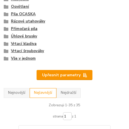
Osvětlení
Pila OCASKA
Rázové utahováky
Přímočará pila
Úhlové brusky
Vrtací kladiva
Vrtací šroubováky
Vše v jednom
Upřesnit parametry
Nejnovější
Nejlevnější
Nejdražší
Zobrazuji 1-35 z 35
strana
z 1