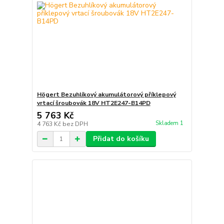
Högert Bezuhlíkový akumulátorový příklepový
vrtací šroubovák 18V HT2E247-B14PD
5 763 Kč
Skladem 1
4 763 Kč
bez DPH
Přidat do košíku