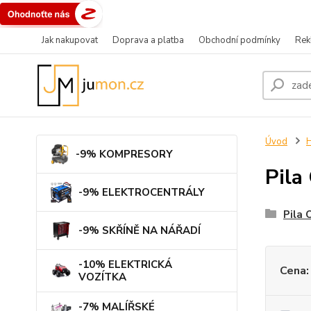
Jak nakupovat
Doprava a platba
Obchodní podmínky
Rek
Úvod
H
-9% KOMPRESORY
Pil
-9% ELEKTROCENTRÁLY
Pila
-9% SKŘÍNĚ NA NÁŘADÍ
-10% ELEKTRICKÁ
Cena:
VOZÍTKA
-7% MALÍŘSKÉ