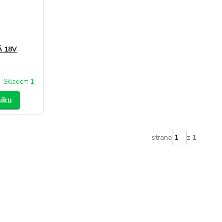
Á 18V
Skladem 1
šíku
strana
z 1