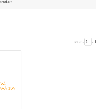
produkt
strana
z 1