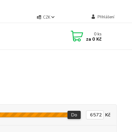
Přihlášení
CZK
0
ks
za
0 Kč
Do
Kč