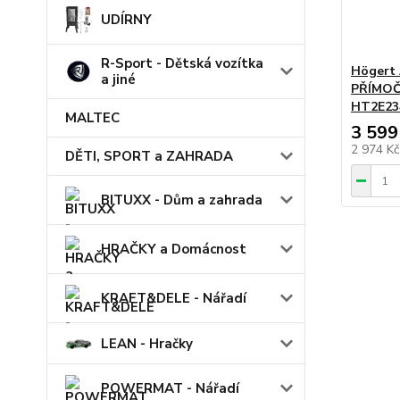
UDÍRNY
R-Sport - Dětská vozítka
Höger
a jiné
PŘÍMOČ
HT2E23
MALTEC
3 599
2 974 K
DĚTI, SPORT a ZAHRADA
BITUXX - Dům a zahrada
HRAČKY a Domácnost
KRAFT&DELE - Nářadí
LEAN - Hračky
POWERMAT - Nářadí