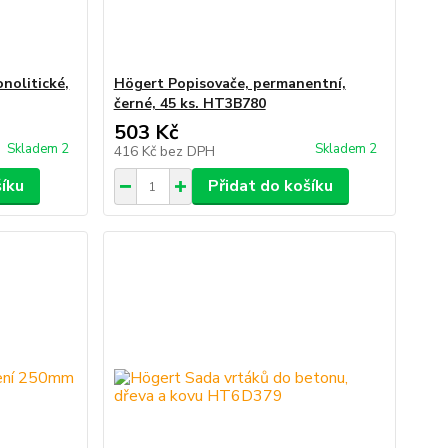
nolitické,
Högert Popisovače, permanentní,
černé, 45 ks. HT3B780
503 Kč
Skladem 2
Skladem 2
416 Kč
bez DPH
šíku
Přidat do košíku