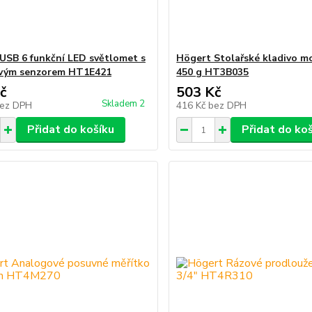
USB 6 funkční LED světlomet s
Högert Stolařské kladivo mo
vým senzorem HT1E421
450 g HT3B035
č
503 Kč
Skladem 2
ez DPH
416 Kč
bez DPH
Přidat do košíku
Přidat do ko