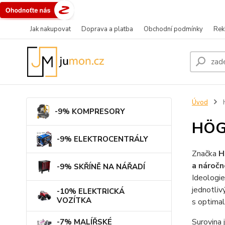
Jak nakupovat
Doprava a platba
Obchodní podmínky
Rek
Úvod
-9% KOMPRESORY
HÖG
-9% ELEKTROCENTRÁLY
Značka
H
a náročn
-9% SKŘÍNĚ NA NÁŘADÍ
Ideologie
jednotliv
-10% ELEKTRICKÁ
VOZÍTKA
s optimal
Surovina 
-7% MALÍŘSKÉ