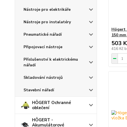
Nástroje pro elektrikáře
Nástroje pro instalatéry
Högert 
Pneumatické nářadí
150 mm
503 K
Připojovací nástroje
416 Kč
b
Příslušenství k elektrickému
nářadí
Skladování nástrojů
Stavební nářadí
HÖGERT Ochranné
oblečení
HÖGERT -
Akumulátorové