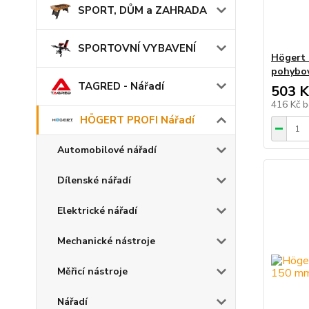
SPORT, DŮM a ZAHRADA
SPORTOVNÍ VYBAVENÍ
Högert 
pohybo
TAGRED - Nářadí
503 K
416 Kč
b
HÖGERT PROFI Nářadí
Automobilové nářadí
Dílenské nářadí
Elektrické nářadí
Mechanické nástroje
Měřicí nástroje
Nářadí