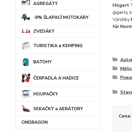
AGREGÁTY
Högert 
giganty, 
-8% ŠLAPACÍ MOTOKÁRY
Výrobky
für Norm
ZVEDÁKY
TURISTIKA a KEMPING
Auto
BATOHY
Měřic
Pneu
ČERPADLA A HADICE
Stave
HOUPAČKY
SEKAČKY a AERÁTORY
Cena:
ONDRAGON