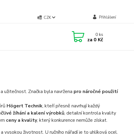
Přihlášení
CZK
0
ks
za
0 Kč
 a užitečnost. Značka byla navržena
pro náročné použití
nýrů
Högert Technik
, kteří přesně navrhují každý
člivé žíhání a kalení výrobků
, detailní kontrola kvality
rem
ceny a kvality
, který konkurence nemůže získat.
 vysokou životnost. U ručního nářadí je to uhlíková ocel.