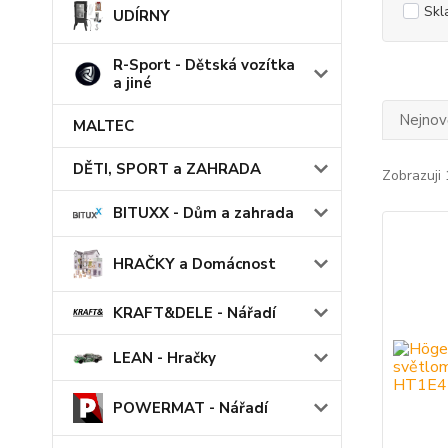
Skl
UDÍRNY
R-Sport - Dětská vozítka
a jiné
Nejnově
MALTEC
DĚTI, SPORT a ZAHRADA
Zobrazuji 
BITUXX - Dům a zahrada
HRAČKY a Domácnost
KRAFT&DELE - Nářadí
LEAN - Hračky
POWERMAT - Nářadí