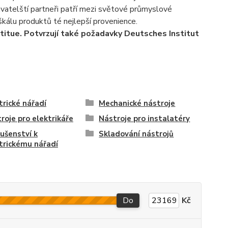
avatelští partneři patří mezi světové průmyslové
 škálu produktů té nejlepší provenience.
titue. Potvrzují také požadavky Deutsches Institut
trické nářadí
Mechanické nástroje
roje pro elektrikáře
Nástroje pro instalatéry
lušenství k
Skladování nástrojů
trickému nářadí
Do
Kč