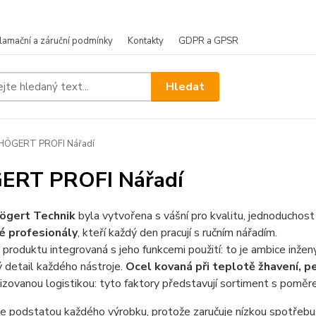
lamační a záruční podmínky
Kontakty
GDPR a GPSR
Hledat
HÖGERT PROFI Nářadí
ERT PROFI Nářadí
ögert Technik
byla vytvořena s vášní pro kvalitu, jednoduchost
é profesionály
, kteří každý den pracují s ručním nářadím.
 produktu integrovaná s jeho funkcemi použití: to je ambice inže
ý detail každého nástroje.
Ocel kovaná při teplotě žhavení, pe
izovanou logistikou: tyto faktory představují sortiment s pomě
je podstatou každého výrobku, protože zaručuje nízkou spotřebu a