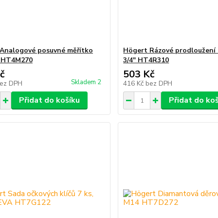
Analogové posuvné měřítko
Högert Rázové prodloužen
 HT4M270
3/4" HT4R310
č
503 Kč
Skladem 2
ez DPH
416 Kč
bez DPH
Přidat do košíku
Přidat do ko