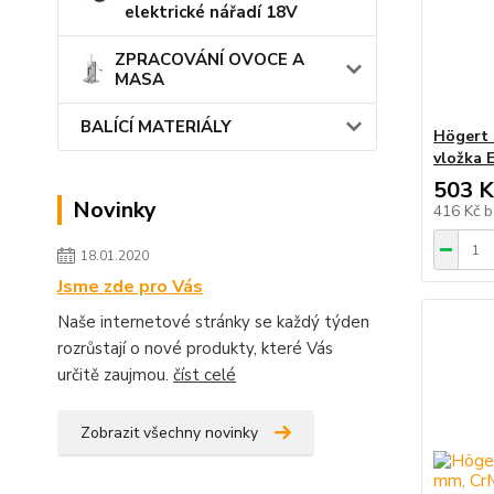
elektrické nářadí 18V
ZPRACOVÁNÍ OVOCE A
MASA
BALÍCÍ MATERIÁLY
Högert 
vložka
503 K
Novinky
416 Kč
b
18.01.2020
Jsme zde pro Vás
Naše internetové stránky se každý týden
rozrůstají o nové produkty, které Vás
určitě zaujmou.
číst celé
Zobrazit všechny novinky