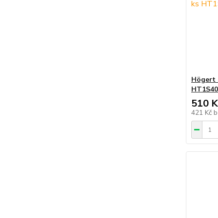
Högert 
HT1S40
510 K
421 Kč
b