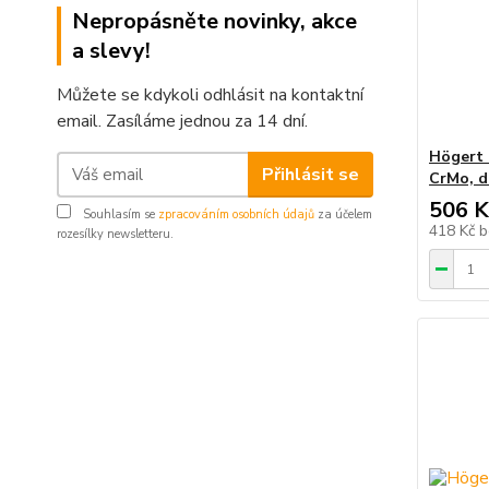
Nepropásněte novinky, akce
a slevy!
Můžete se kdykoli odhlásit na kontaktní
email. Zasíláme jednou za 14 dní.
Högert 
Přihlásit se
CrMo, 
506 K
Souhlasím se
zpracováním osobních údajů
za účelem
418 Kč
b
rozesílky newsletteru.