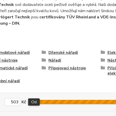
Technik
své dodavatele oceli pečlivě ověřuje a vybírá. Naši dod
kteří zaručují nejlepší kvalitu kovů. Umožňují nám nabízet širokou
Högert Technik
jsou
certifikovány TÜV Rheinland a VDE-Ins
ung – DIN.
mobilové nářadí
Dílenské nářadí
Elek
í nástroje
Nářadí
Nást
matické nářadí
Připojovací nástroje
Přís
elek
bní nářadí
Kč
Od