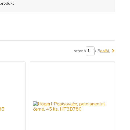
produkt
strana
z 9
další