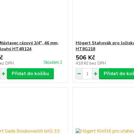
Nástavec rázový 3/4″, 46 mm,
Högert Stahovák pro ložis
dlouhý HT4R124
HT8G218
č
506 Kč
Skladem 2
ez DPH
418 Kč
bez DPH
Přidat do košíku
Přidat do ko