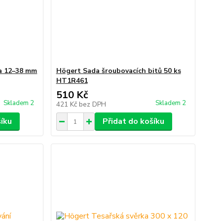
ka 12–38 mm
Högert Sada šroubovacích bitů 50 ks
HT1R461
510 Kč
Skladem 2
Skladem 2
421 Kč
bez DPH
šíku
Přidat do košíku