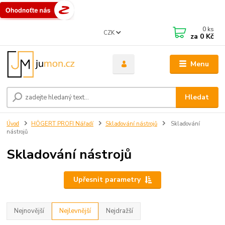
0
ks
CZK
za
0 Kč
Menu
Hledat
Úvod
HÖGERT PROFI Nářadí
Skladování nástrojů
Skladování
nástrojů
Skladování nástrojů
Upřesnit parametry
Nejnovější
Nejlevnější
Nejdražší