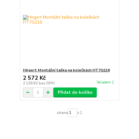
Högert Montážní taška na kolečkách HT7G216
2 572 Kč
Skladem 2
2 126 Kč
bez DPH
Přidat do košíku
strana
z 1