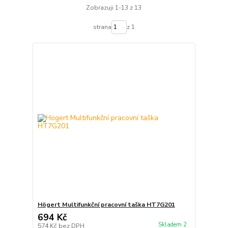
Zobrazuji 1-13 z 13
strana
z 1
Högert Multifunkční pracovní taška HT7G201
694 Kč
Skladem 2
574 Kč
bez DPH