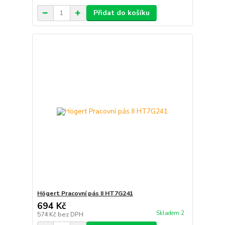
Přidat do košíku
Högert Pracovní pás II HT7G241
694 Kč
Skladem 2
574 Kč
bez DPH