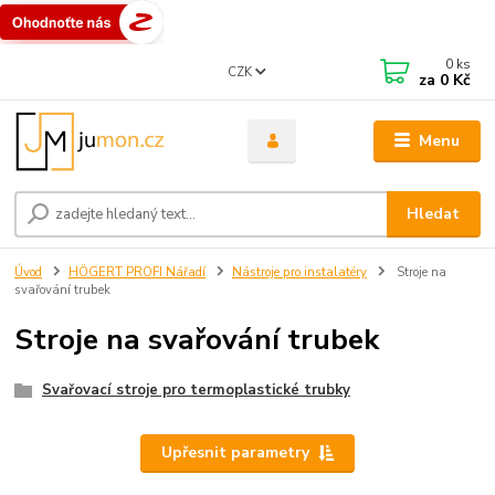
0
ks
CZK
za
0 Kč
Menu
Hledat
Úvod
HÖGERT PROFI Nářadí
Nástroje pro instalatéry
Stroje na
svařování trubek
Stroje na svařování trubek
Svařovací stroje pro termoplastické trubky
Upřesnit parametry