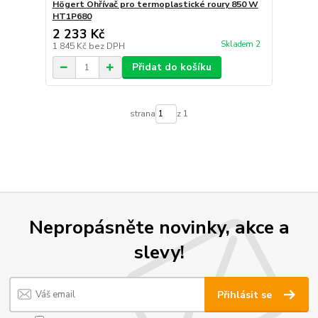
Högert Ohřívač pro termoplastické roury 850 W
HT1P680
2 233 Kč
Skladem 2
1 845 Kč
bez DPH
Přidat do košíku
strana
z 1
Nepropásněte novinky, akce a
slevy!
Přihlásit se