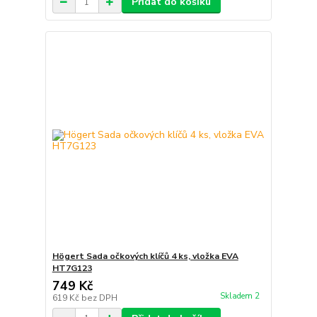
Přidat do košíku
Högert Sada očkových klíčů 4 ks, vložka EVA
HT7G123
749 Kč
Skladem 2
619 Kč
bez DPH