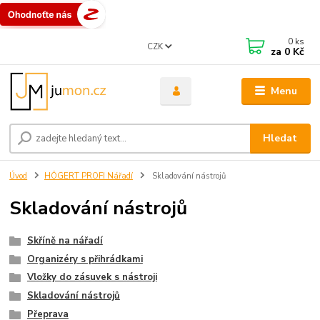
0
ks
CZK
za
0 Kč
Menu
Hledat
Úvod
HÖGERT PROFI Nářadí
Skladování nástrojů
Skladování nástrojů
Skříně na nářadí
Organizéry s přihrádkami
Vložky do zásuvek s nástroji
Skladování nástrojů
Přeprava