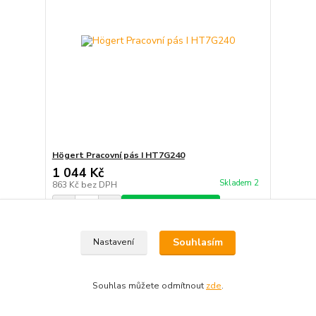
Högert Pracovní pás I HT7G240
1 044 Kč
Skladem 2
863 Kč
bez DPH
Přidat do košíku
Souhlasím
Nastavení
Souhlas můžete odmítnout
zde
.