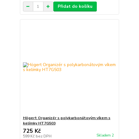
Přidat do košíku
Högert Organizér s polykarbonátovým víkem s
kelímky HT7G503
725 Kč
Skladem 2
599 Kč
bez DPH