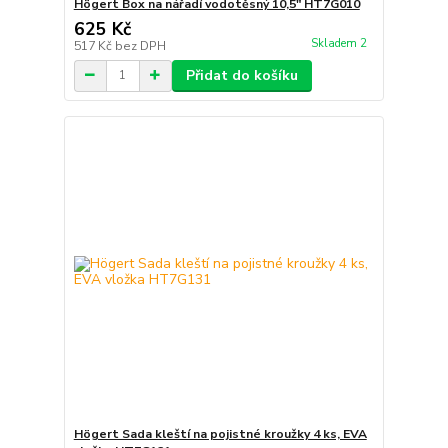
Högert Box na nářadí vodotěsný 10,5″ HT7G010
625 Kč
Skladem 2
517 Kč
bez DPH
Přidat do košíku
Högert Sada kleští na pojistné kroužky 4 ks, EVA