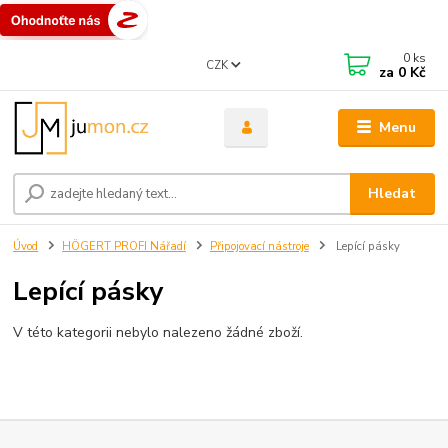
0
ks
CZK
za
0 Kč
Menu
Hledat
Úvod
HÖGERT PROFI Nářadí
Připojovací nástroje
Lepící pásky
Lepící pásky
V této kategorii nebylo nalezeno žádné zboží.