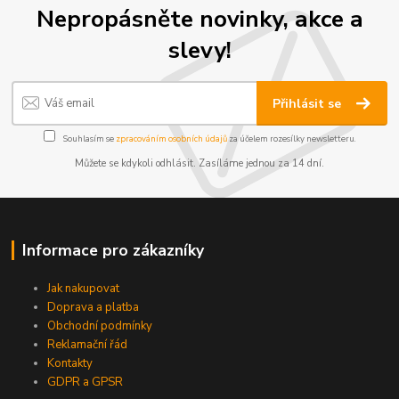
Nepropásněte novinky, akce a
slevy!
Přihlásit se
Souhlasím se
zpracováním osobních údajů
za účelem rozesílky newsletteru.
Můžete se kdykoli odhlásit. Zasíláme jednou za 14 dní.
Informace pro zákazníky
Jak nakupovat
Doprava a platba
Obchodní podmínky
Reklamační řád
Kontakty
GDPR a GPSR