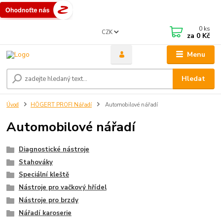
0
ks
CZK
za
0 Kč
Menu
Hledat
Úvod
HÖGERT PROFI Nářadí
Automobilové nářadí
Automobilové nářadí
Diagnostické nástroje
Stahováky
Speciální kleště
Nástroje pro vačkový hřídel
Nástroje pro brzdy
Nářadí karoserie