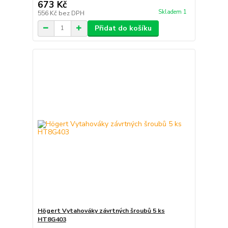
673 Kč
Skladem 1
556 Kč
bez DPH
Přidat do košíku
Högert Vytahováky závrtných šroubů 5 ks
HT8G403