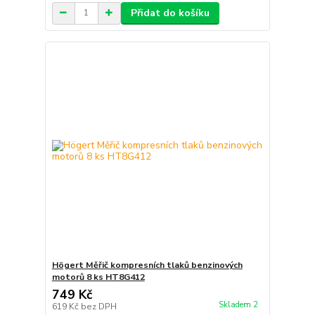
Přidat do košíku
Högert Měřič kompresních tlaků benzinových
motorů 8 ks HT8G412
749 Kč
Skladem 2
619 Kč
bez DPH