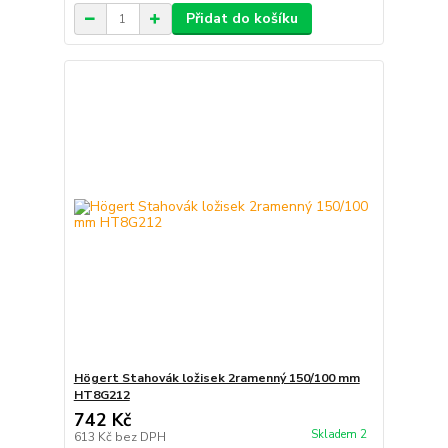
Přidat do košíku
Högert Stahovák ložisek 2ramenný 150/100 mm
HT8G212
742 Kč
Skladem 2
613 Kč
bez DPH