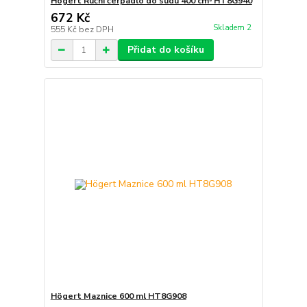
Högert Ruční čerpadlo do sudu 400 cmᶟ HT8G940
672 Kč
Skladem 2
555 Kč
bez DPH
Přidat do košíku
Högert Maznice 600 ml HT8G908