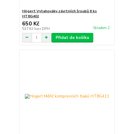
Högert Vytahováky závrtných šroubů 6 ks
HT8G402
650 Kč
Skladem 2
537 Kč
bez DPH
Přidat do košíku