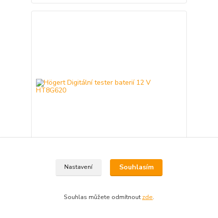
Högert Digitální tester baterií 12 V HT8G620
Souhlasím
Nastavení
860 Kč
Skladem 2
711 Kč
bez DPH
Souhlas můžete odmítnout
zde
.
Přidat do košíku