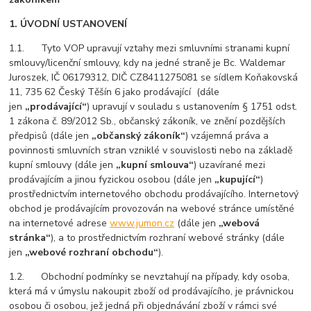
1. ÚVODNÍ USTANOVENÍ
1.1. Tyto VOP upravují vztahy mezi smluvními stranami kupní
smlouvy/licenční smlouvy, kdy na jedné straně je Bc. Waldemar
Juroszek, IČ 06179312, DIČ CZ8411275081 se sídlem Koňakovská
11, 735 62 Český Těšín 6 jako prodávající (dále
jen
„prodávající“
) upravují v souladu s ustanovením § 1751 odst.
1 zákona č. 89/2012 Sb., občanský zákoník, ve znění pozdějších
předpisů (dále jen
„občanský zákoník“
) vzájemná práva a
povinnosti smluvních stran vzniklé v souvislosti nebo na základě
kupní smlouvy (dále jen
„kupní smlouva“
) uzavírané mezi
prodávajícím a jinou fyzickou osobou (dále jen
„kupující“
)
prostřednictvím internetového obchodu prodávajícího. Internetový
obchod je prodávajícím provozován na webové stránce umístěné
na internetové adrese
www.jumon.cz
(dále jen
„webová
stránka“
), a to prostřednictvím rozhraní webové stránky (dále
jen
„webové rozhraní obchodu“
).
1.2. Obchodní podmínky se nevztahují na případy, kdy osoba,
která má v úmyslu nakoupit zboží od prodávajícího, je právnickou
osobou či osobou, jež jedná při objednávání zboží v rámci své