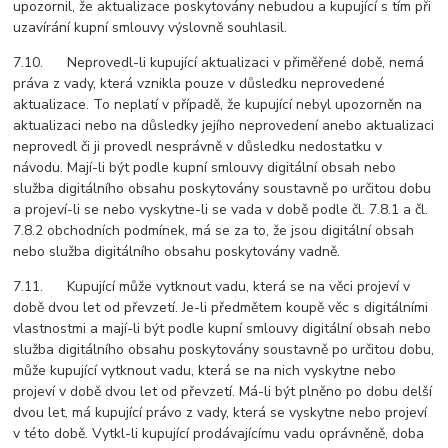
upozornil, že aktualizace poskytovány nebudou a kupující s tím při
uzavírání kupní smlouvy výslovně souhlasil.
7.10. Neprovedl-li kupující aktualizaci v přiměřené době, nemá
práva z vady, která vznikla pouze v důsledku neprovedené
aktualizace. To neplatí v případě, že kupující nebyl upozorněn na
aktualizaci nebo na důsledky jejího neprovedení anebo aktualizaci
neprovedl či ji provedl nesprávně v důsledku nedostatku v
návodu. Mají-li být podle kupní smlouvy digitální obsah nebo
služba digitálního obsahu poskytovány soustavně po určitou dobu
a projeví-li se nebo vyskytne-li se vada v době podle čl. 7.8.1 a čl.
7.8.2 obchodních podmínek, má se za to, že jsou digitální obsah
nebo služba digitálního obsahu poskytovány vadně.
7.11. Kupující může vytknout vadu, která se na věci projeví v
době dvou let od převzetí. Je-li předmětem koupě věc s digitálními
vlastnostmi a mají-li být podle kupní smlouvy digitální obsah nebo
služba digitálního obsahu poskytovány soustavně po určitou dobu,
může kupující vytknout vadu, která se na nich vyskytne nebo
projeví v době dvou let od převzetí. Má-li být plněno po dobu delší
dvou let, má kupující právo z vady, která se vyskytne nebo projeví
v této době. Vytkl-li kupující prodávajícímu vadu oprávněně, doba