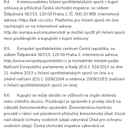
8.4. K mimosoudnímu řešení spotřebitelských sporů z kupní
smlouvy je příslušná Česká obchodní inspekce, se sídlem
Štěpánská 567/15, 120 00 Praha 2, IČ: 000 20 869, internetová
adresa: https://adr.coi.cz/cs.
Platformu pro řešení sporů on-line
nacházející se na internetové adrese
http://ec.europa.eu/consumers/odr je možné využít při řešení sporů
mezi prodávajícím a kupujícím z kupní smlouvy.
8.5. Evropské spotřebitelské centrum Česká republika, se
sídlem Štěpánská 567/15, 120 00 Praha 2, internetová adresa:
http://www.evropskyspotrebitel.cz je kontaktním místem podle
Nařízení Evropského parlamentu a Rady (EU) č. 524/2013 ze dne
21. května 2013 o řešení spotřebitelských sporů on-line a o
změně nařízení (ES) č. 2006/2004 a směrnice 2009/22/ES (nařízení
o řešení spotřebitelských sporů on-line).
8.6. Kupující se může obrátit se stížností na orgán dohledu
nebo státního dozoru. Prodávající je oprávněn k prodeji zboží na
základě živnostenského oprávnění. Živnostenskou kontrolu
provádí v rámci své působnosti příslušný živnostenský úřad. Dozor
nad oblastí ochrany osobních údajů vykonává Úřad pro ochranu
osobních údajů. Česká obchodní inspekce vykonává ve