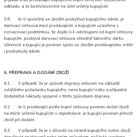
odkladu, a to bezhotovostně na účet určený kupujícím.
5.8. Je-li společně se zbožím poskytnut kupujícímu dárek, je
darovací smlouva mezi prodávajícím a kupujícím uzavřena s
rozvazovací podmínkou, že dojde-li k odstoupení od kupní smlouvy
kupujícím, pozbývá darovací smlouva ohledně takového dárku
účinnosti a kupující je povinen spolu se zbožím prodávajícímu vrátit
i poskytnutý dárek.
6. PŘEPRAVA A DODÁNÍ ZBOŽÍ
6.1. V případě, že je způsob dopravy smluven na základě
zvláštního požadavku kupujícího, nese kupující riziko a případné
dodatečné náklady spojené s tímto způsobem dopravy.
6.2. Je-li prodávající podle kupní smlouvy povinen dodat zboží
na místo určené kupujícím v objednávce, je kupující povinen převzít
zboží při dodání.
6.3. V případě, že je z důvodů na straně kupujícího nutno zboží
doručovat opakovaně nebo jiným způsobem, než bylo uvedeno