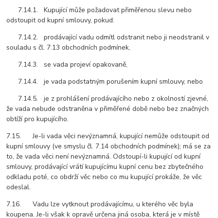
7.14.1. Kupující může požadovat přiměřenou slevu nebo
odstoupit od kupní smlouvy, pokud:
7.14.2. prodávající vadu odmítl odstranit nebo ji neodstranil v
souladu s čl. 7.13 obchodních podmínek,
7.14.3. se vada projeví opakovaně,
7.14.4. je vada podstatným porušením kupní smlouvy, nebo
7.14.5. je z prohlášení prodávajícího nebo z okolností zjevné,
že vada nebude odstraněna v přiměřené době nebo bez značných
obtíží pro kupujícího.
7.15. Je-li vada věci nevýznamná, kupující nemůže odstoupit od
kupní smlouvy (ve smyslu čl. 7.14 obchodních podmínek); má se za
to, že vada věci není nevýznamná.
Odstoupí-li kupující od kupní
smlouvy, prodávající vrátí kupujícímu kupní cenu bez zbytečného
odkladu poté, co obdrží věc nebo co mu kupující prokáže, že věc
odeslal.
7.16. Vadu lze vytknout prodávajícímu, u kterého věc byla
koupena. Je-li však k opravě určena jiná osoba, která je v místě