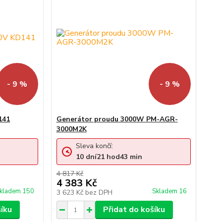
- 9 %
- 9 %
141
Generátor proudu 3000W PM-AGR-
3000M2K
Sleva končí:
10
dní
21
hod
43
min
4 817 Kč
4 383 Kč
kladem 150
Skladem 16
3 623 Kč
bez DPH
šíku
Přidat do košíku