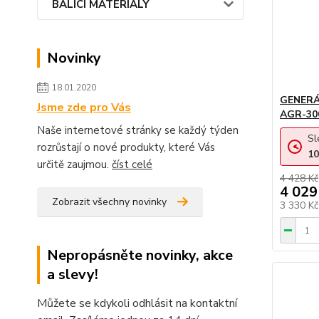
BALÍCÍ MATERIÁLY
Novinky
18.01.2020
GENERÁ
Jsme zde pro Vás
AGR-30
Naše internetové stránky se každý týden
Sl
rozrůstají o nové produkty, které Vás
10
určitě zaujmou.
číst celé
4 428 Kč
4 029
Zobrazit všechny novinky
3 330 K
Nepropásněte novinky, akce
a slevy!
Můžete se kdykoli odhlásit na kontaktní