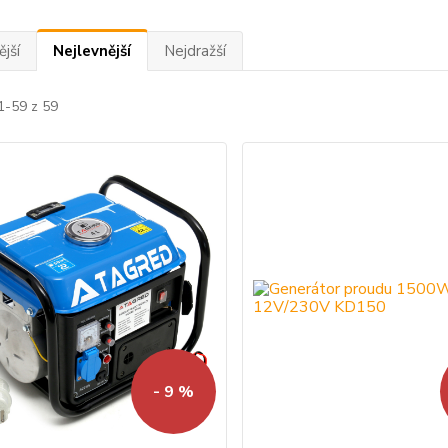
jší
Nejlevnější
Nejdražší
1-59 z 59
- 9 %