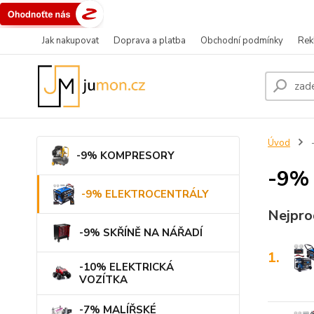
Jak nakupovat
Doprava a platba
Obchodní podmínky
Rek
Úvod
-9% KOMPRESORY
-9%
-9% ELEKTROCENTRÁLY
Nejpro
-9% SKŘÍNĚ NA NÁŘADÍ
1.
-10% ELEKTRICKÁ
VOZÍTKA
-7% MALÍŘSKÉ