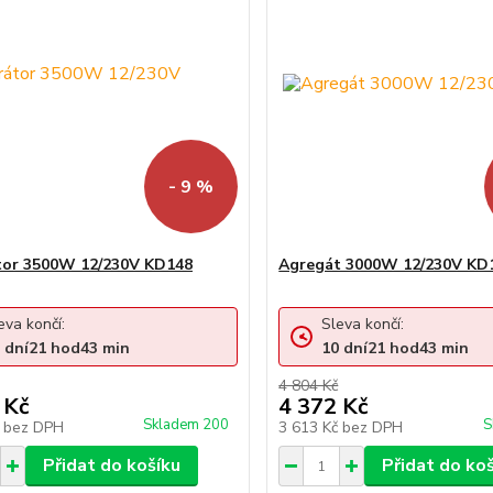
- 9 %
tor 3500W 12/230V KD148
Agregát 3000W 12/230V KD
eva končí:
Sleva končí:
dní
21
hod
43
min
10
dní
21
hod
43
min
4 804 Kč
 Kč
4 372 Kč
Skladem 200
S
č
bez DPH
3 613 Kč
bez DPH
Přidat do košíku
Přidat do ko