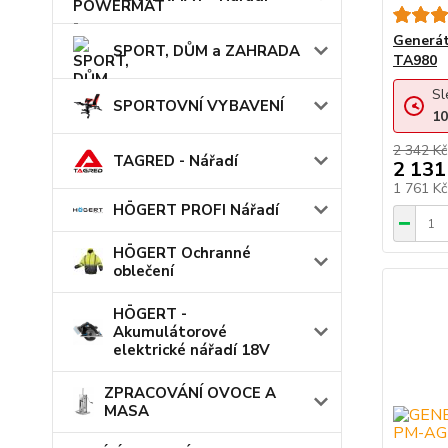
Generá
SPORT, DŮM a ZAHRADA
TA980
Sl
SPORTOVNÍ VYBAVENÍ
10
2 342 Kč
TAGRED - Nářadí
2 131
1 761 K
HÖGERT PROFI Nářadí
HÖGERT Ochranné
oblečení
HÖGERT -
Akumulátorové
elektrické nářadí 18V
ZPRACOVÁNÍ OVOCE A
MASA