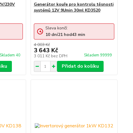
2V/230V
Generátor kouře pro kontrolu těsnosti
systémů 12V 9l/min 30ml KD3520
Sleva končí:
10
dní
21
hod
43
min
4 003 Kč
3 643 Kč
Skladem 40
Skladem 99999
3 011 Kč
bez DPH
šíku
Přidat do košíku