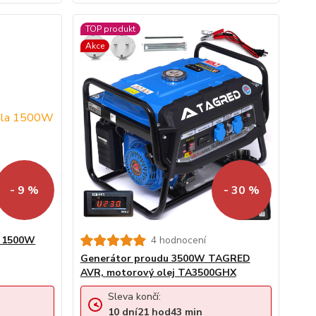
TOP produkt
Akce
- 9 %
- 30 %
a 1500W
4 hodnocení
Generátor proudu 3500W TAGRED
AVR, motorový olej TA3500GHX
Sleva končí:
10
dní
21
hod
43
min