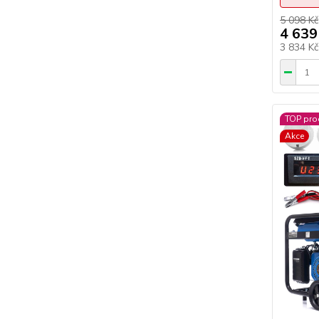
5 098 Kč
4 639
3 834 K
TOP pro
Akce