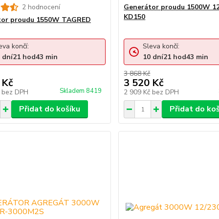
2 hodnocení
Generátor proudu 1500W 1
KD150
tor proudu 1550W TAGRED
eva končí:
Sleva končí:
dní
21
hod
43
min
10
dní
21
hod
43
min
3 868 Kč
 Kč
3 520 Kč
Skladem 8419
č
bez DPH
2 909 Kč
bez DPH
Přidat do košíku
Přidat do ko