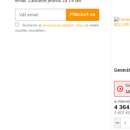
email. Zasíláme jednou za 14 dní.
Přihlásit se
Souhlasím se
zpracováním osobních údajů
za účelem
rozesílky newsletteru.
Generá
Sl
10
4 796 Kč
4 364
3 607 K