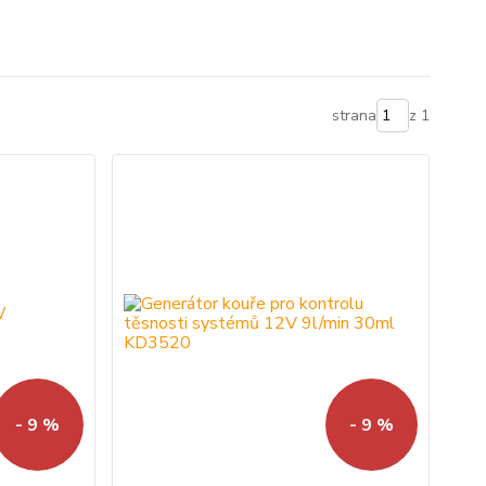
strana
z 1
- 9 %
- 9 %