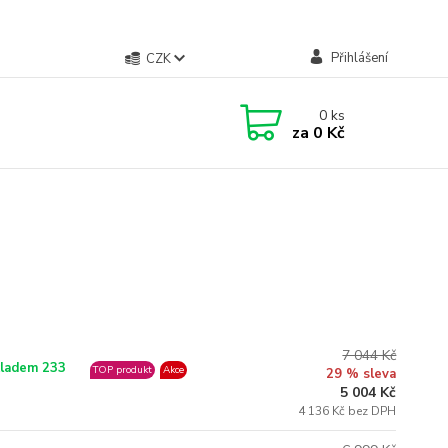
Přihlášení
CZK
0
ks
za
0 Kč
7 044 Kč
ladem 233
TOP produkt
Akce
29 % sleva
5 004 Kč
4 136 Kč bez DPH