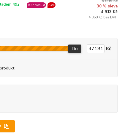
6 999 Kč
ladem 492
TOP produkt
Akce
30 % sleva
4 913 Kč
4 060 Kč bez DPH
Do
Kč
produkt
y