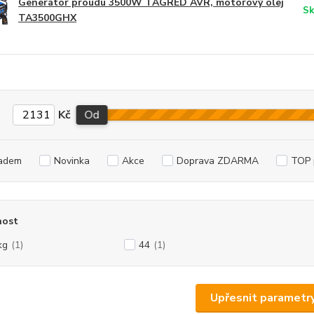
Generátor proudu 3500W TAGRED AVR, motorový olej
Sk
TA3500GHX
Kč
Od
adem
Novinka
Akce
Doprava ZDARMA
TOP 
ost
kg
(1)
44
(1)
Upřesnit parametr