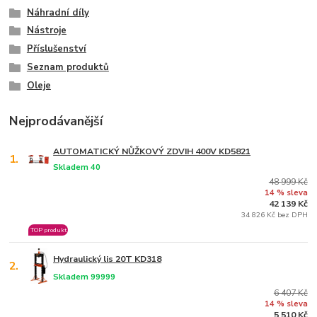
Náhradní díly
Nástroje
Příslušenství
Seznam produktů
Oleje
Nejprodávanější
AUTOMATICKÝ NŮŽKOVÝ ZDVIH 400V KD5821
1.
Skladem 40
48 999 Kč
14 % sleva
42 139 Kč
34 826 Kč bez DPH
TOP produkt
Hydraulický lis 20T KD318
2.
Skladem 99999
6 407 Kč
14 % sleva
5 510 Kč