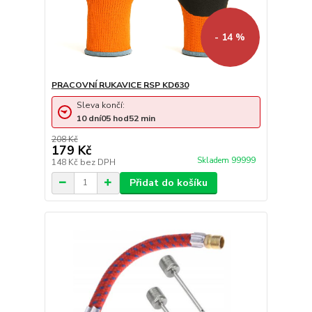
- 14 %
PRACOVNÍ RUKAVICE RSP KD630
Sleva končí:
10
dní
05
hod
52
min
208 Kč
179 Kč
Skladem 99999
148 Kč
bez DPH
Přidat do košíku