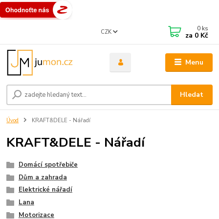
0
ks
CZK
za
0 Kč
Menu
Hledat
Úvod
KRAFT&DELE - Nářadí
KRAFT&DELE - Nářadí
Domácí spotřebiče
Dům a zahrada
Elektrické nářadí
Lana
Motorizace