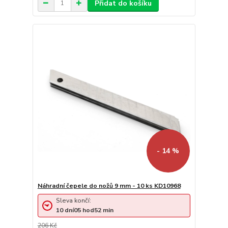
Přidat do košíku
- 14 %
Náhradní čepele do nožů 9 mm - 10 ks KD10968
Sleva končí:
10
dní
05
hod
52
min
206 Kč