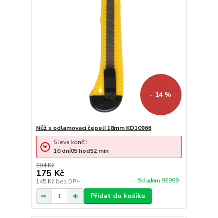
- 14 %
Nůž s odlamovací čepelí 18mm KD10966
Sleva končí:
10
dní
05
hod
52
min
204 Kč
175 Kč
Skladem 99999
145 Kč
bez DPH
Přidat do košíku