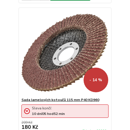
- 14 %
Sada lamelových kotoučů 115 mm P40 KD960
Sleva končí:
10
dní
05
hod
52
min
209 Kč
180 Kč