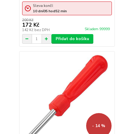
Sleva končí:
10
dní
05
hod
52
min
200 Kč
172 Kč
Skladem 99999
142 Kč
bez DPH
Přidat do košíku
- 14 %