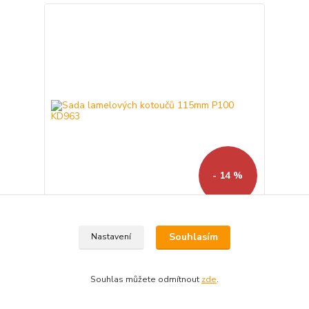
- 14 %
Sada lamelových kotoučů 115mm P100 KD963
Souhlasím
Nastavení
Sleva končí:
10
dní
05
hod
52
min
211 Kč
Souhlas můžete odmítnout
zde
.
181 Kč
Skladem 99999
150 Kč
bez DPH