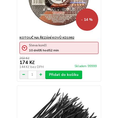
- 14 %
KOTOUČ NA ŘEZÁNÍ KOVŮ KD1992
Sleva končí:
10
dní
05
hod
52
min
202 Kč
174 Kč
Skladem 99999
144 Kč
bez DPH
Přidat do košíku