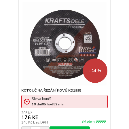
- 14 %
KOTOUČ NA ŘEZÁNÍ KOVŮ KD1995
Sleva končí:
10
dní
05
hod
52
min
205 Kč
176 Kč
Skladem 99999
146 Kč
bez DPH