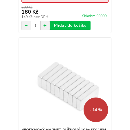
209 Kč
180 Kč
Skladem 99999
149 Kč
bez DPH
Přidat do košíku
- 14 %
NEODYMOVÝ MAGNET PLÍŠKOVÝ 10 ks KD11834