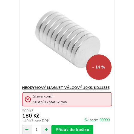
- 14 %
NEODYMOVÝ MAGNET VÁLCOVÝ 10KS. KD11835
Sleva končí:
10
dní
05
hod
52
min
209 Kč
180 Kč
Skladem 99999
149 Kč
bez DPH
Přidat do košíku