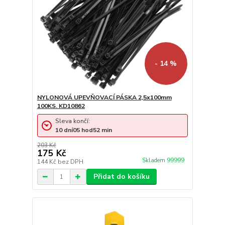
- 14 %
NYLONOVÁ UPEVŇOVACÍ PÁSKA 2,5x100mm
100KS. KD10862
Sleva končí:
10
dní
05
hod
52
min
203 Kč
175 Kč
Skladem 99999
144 Kč
bez DPH
Přidat do košíku