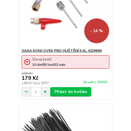
- 14 %
SADA KONCOVEK PRO HUŠTĚNÍ 5 EL. KD9998
Sleva končí:
10
dní
05
hod
52
min
208 Kč
179 Kč
Skladem 99999
148 Kč
bez DPH
Přidat do košíku