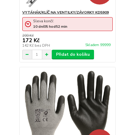
VYTÁHÁK/KLÍČ NA VENTILKY/ZÁVORKY KD5909
Sleva končí:
10
dní
05
hod
52
min
200 Kč
172 Kč
Skladem 99999
142 Kč
bez DPH
Přidat do košíku