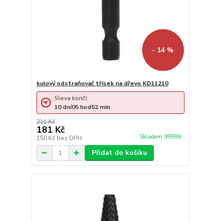
- 14 %
kulový odstraňovač třísek na dřevo KD11210
Sleva končí:
10
dní
05
hod
52
min
211 Kč
181 Kč
Skladem 99999
150 Kč
bez DPH
Přidat do košíku