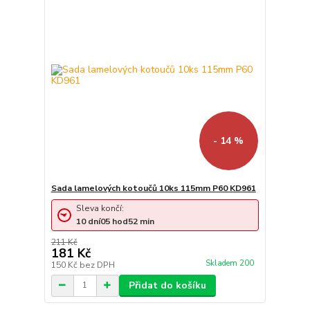
- 14 %
Sada lamelových kotoučů 10ks 115mm P60 KD961
Sleva končí:
10
dní
05
hod
52
min
211 Kč
181 Kč
Skladem 200
150 Kč
bez DPH
Přidat do košíku