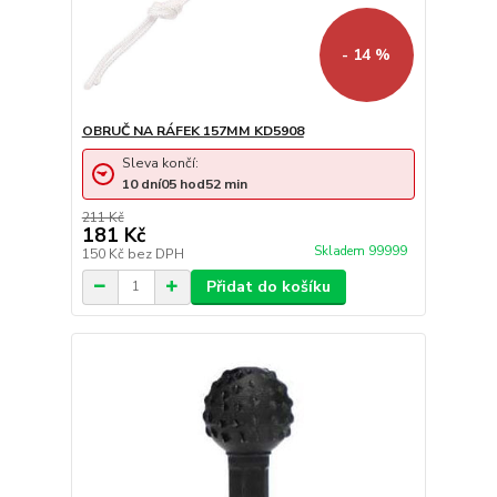
- 14 %
OBRUČ NA RÁFEK 157MM KD5908
Sleva končí:
10
dní
05
hod
52
min
211 Kč
181 Kč
Skladem 99999
150 Kč
bez DPH
Přidat do košíku