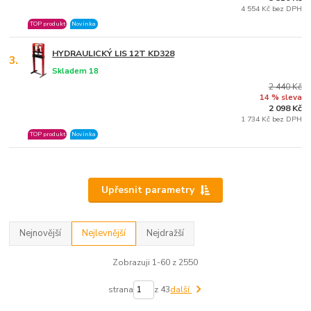
4 554 Kč bez DPH
TOP produkt
Novinka
HYDRAULICKÝ LIS 12T KD328
3.
Skladem 18
2 440 Kč
14 % sleva
2 098 Kč
1 734 Kč bez DPH
TOP produkt
Novinka
Upřesnit parametry
Nejnovější
Nejlevnější
Nejdražší
Zobrazuji 1-60 z 2550
strana
z 43
další