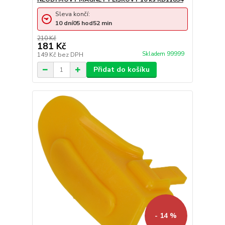
Sleva končí:
10
dní
05
hod
52
min
210 Kč
181 Kč
Skladem 99999
149 Kč
bez DPH
Přidat do košíku
- 14 %