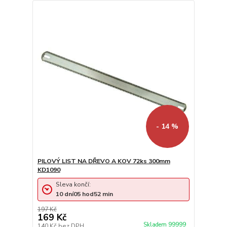
- 14 %
PILOVÝ LIST NA DŘEVO A KOV 72ks 300mm
KD1090
Sleva končí:
10
dní
05
hod
52
min
197 Kč
169 Kč
Skladem 99999
140 Kč
bez DPH