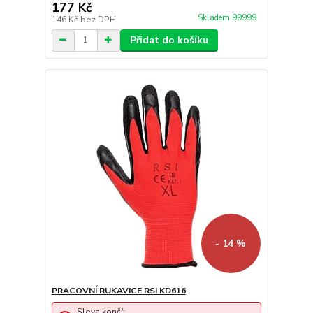
177 Kč
Skladem 99999
146 Kč
bez DPH
Přidat do košíku
- 14 %
PRACOVNÍ RUKAVICE RSI KD616
Sleva končí: