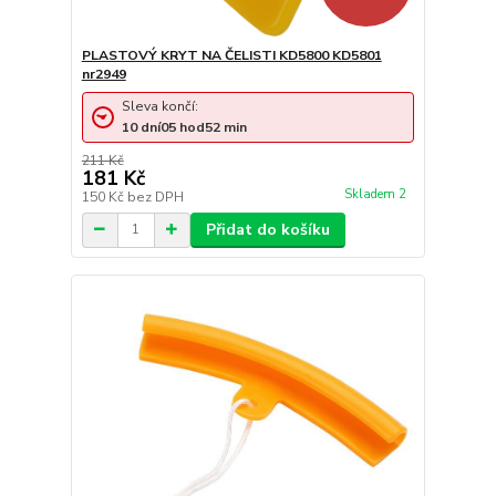
PLASTOVÝ KRYT NA ČELISTI KD5800 KD5801
nr2949
Sleva končí:
10
dní
05
hod
52
min
211 Kč
181 Kč
Skladem 2
150 Kč
bez DPH
Přidat do košíku