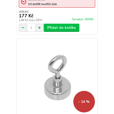
10
dní
05
hod
52
min
206 Kč
177 Kč
Skladem 99999
146 Kč
bez DPH
Přidat do košíku
- 14 %