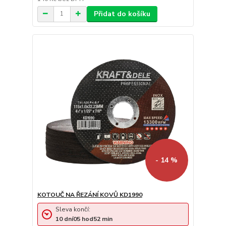
Přidat do košíku
- 14 %
KOTOUČ NA ŘEZÁNÍ KOVŮ KD1990
Sleva končí:
10
dní
05
hod
52
min