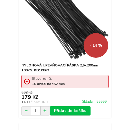
- 14 %
NYLONOVÁ UPEVŇOVACÍ PÁSKA 2,5x200mm
100KS. KD10863
Sleva končí:
10
dní
05
hod
52
min
208 Kč
179 Kč
Skladem 99999
148 Kč
bez DPH
Přidat do košíku