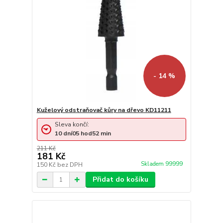
- 14 %
Kuželový odstraňovač kůry na dřevo KD11211
Sleva končí:
10
dní
05
hod
52
min
211 Kč
181 Kč
Skladem 99999
150 Kč
bez DPH
Přidat do košíku