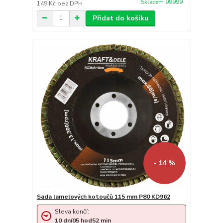
Skladem 99999
149 Kč
bez DPH
Přidat do košíku
- 14 %
Sada lamelových kotoučů 115 mm P80 KD962
Sleva končí:
10
dní
05
hod
52
min