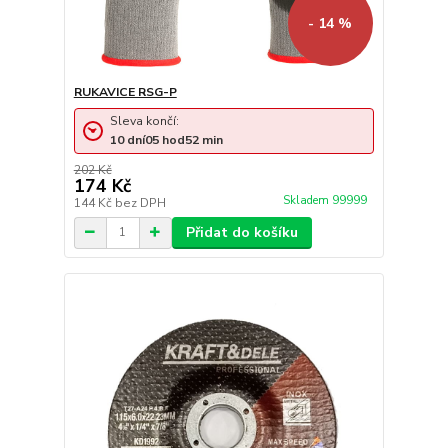
- 14 %
RUKAVICE RSG-P
Sleva končí:
10
dní
05
hod
52
min
202 Kč
174 Kč
Skladem 99999
144 Kč
bez DPH
Přidat do košíku