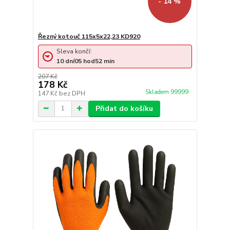
- 14 %
Řezný kotouč 115x5x22,23 KD920
Sleva končí:
10
dní
05
hod
52
min
207 Kč
178 Kč
Skladem 99999
147 Kč
bez DPH
Přidat do košíku