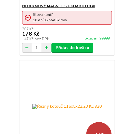
NEODYMOVÝ MAGNET S OKEM KD11830
Sleva končí:
10
dní
05
hod
52
min
207 Kč
178 Kč
Skladem 99999
147 Kč
bez DPH
Přidat do košíku