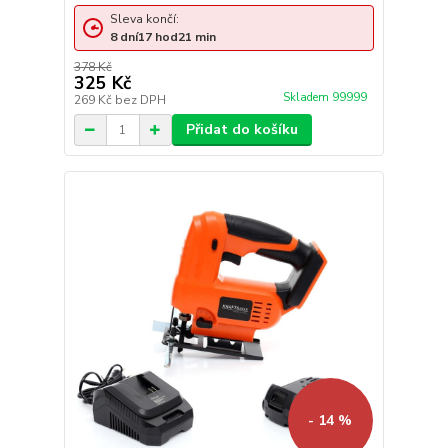
Sleva končí:
8
dní
17
hod
21
min
378 Kč
325 Kč
Skladem 99999
269 Kč
bez DPH
Přidat do košíku
- 14 %