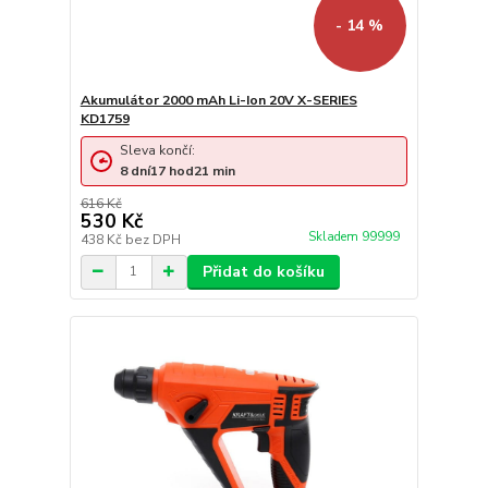
- 14 %
Akumulátor 2000 mAh Li-Ion 20V X-SERIES
KD1759
Sleva končí:
8
dní
17
hod
21
min
616 Kč
530 Kč
Skladem 99999
438 Kč
bez DPH
Přidat do košíku