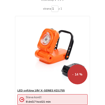
strana
z 1
- 14 %
LED svítilna 18V X-SERIES KD1755
Sleva končí:
8
dní
17
hod
21
min