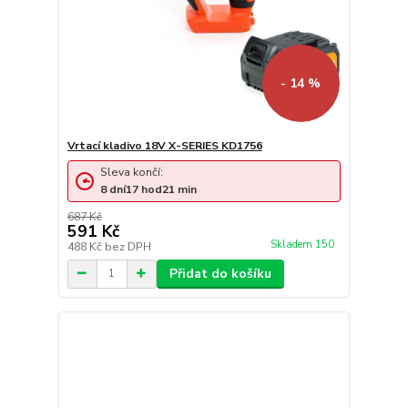
- 14 %
Vrtací kladivo 18V X-SERIES KD1756
Sleva končí:
8
dní
17
hod
21
min
687 Kč
591 Kč
Skladem 150
488 Kč
bez DPH
Přidat do košíku