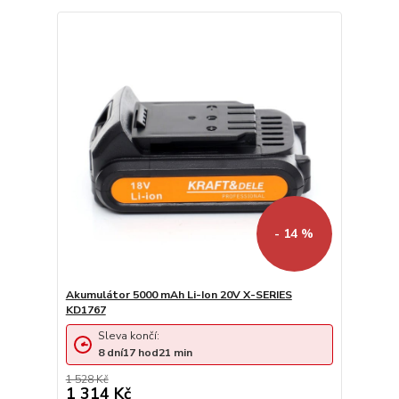
- 14 %
Akumulátor 5000 mAh Li-Ion 20V X-SERIES
KD1767
Sleva končí:
8
dní
17
hod
21
min
1 528 Kč
1 314 Kč