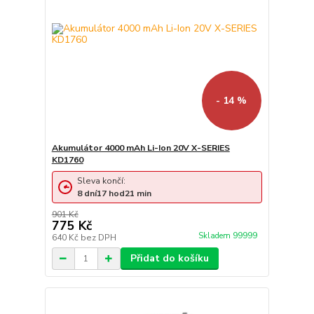
- 14 %
Akumulátor 4000 mAh Li-Ion 20V X-SERIES
KD1760
Sleva končí:
8
dní
17
hod
21
min
901 Kč
775 Kč
Skladem 99999
640 Kč
bez DPH
Přidat do košíku