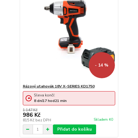
- 14 %
Rázový utahovák 18V X-SERIES KD1750
Sleva končí:
8
dní
17
hod
21
min
1 147 Kč
986 Kč
Skladem 40
815 Kč
bez DPH
Přidat do košíku