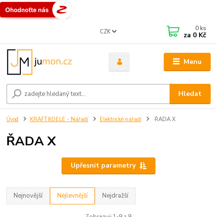
0
ks
CZK
za
0 Kč
Menu
Hledat
Úvod
KRAFT&DELE - Nářadí
Elektrické nářadí
ŘADA X
ŘADA X
Upřesnit parametry
Nejnovější
Nejlevnější
Nejdražší
Zobrazuji 1-9 z 9