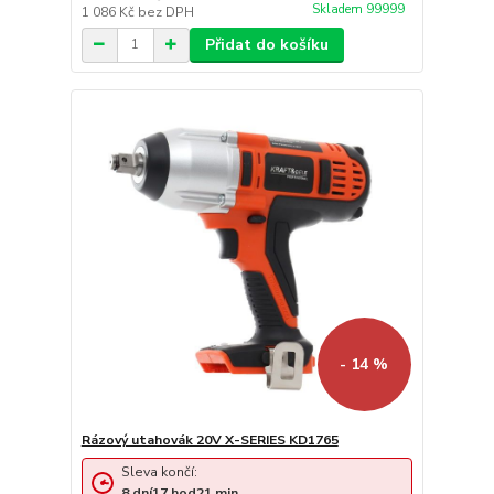
Skladem 99999
1 086 Kč
bez DPH
Přidat do košíku
- 14 %
Rázový utahovák 20V X-SERIES KD1765
Sleva končí:
8
dní
17
hod
21
min