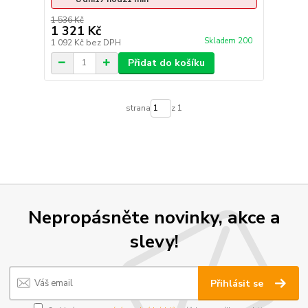
1 536 Kč
1 321 Kč
Skladem 200
1 092 Kč
bez DPH
Přidat do košíku
strana
z 1
Nepropásněte novinky, akce a
slevy!
Přihlásit se