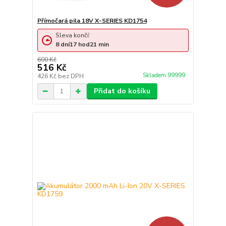
Přímočará pila 18V X-SERIES KD1754
Sleva končí:
8
dní
17
hod
21
min
600 Kč
516 Kč
Skladem 99999
426 Kč
bez DPH
Přidat do košíku