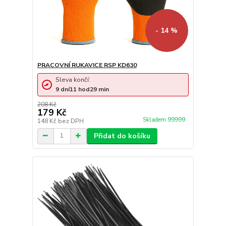
- 14 %
PRACOVNÍ RUKAVICE RSP KD630
Sleva končí:
9
dní
11
hod
29
min
208 Kč
179 Kč
Skladem 99999
148 Kč
bez DPH
Přidat do košíku