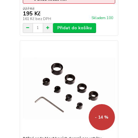
227 Kč
195 Kč
Skladem 100
161 Kč
bez DPH
Přidat do košíku
- 14 %