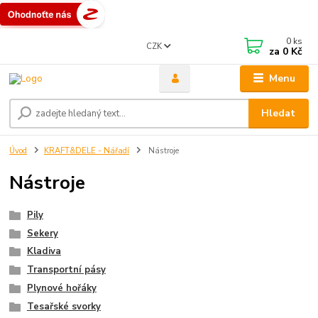
0
ks
CZK
za
0 Kč
Menu
Hledat
Úvod
KRAFT&DELE - Nářadí
Nástroje
Nástroje
Pily
Sekery
Kladiva
Transportní pásy
Plynové hořáky
Tesařské svorky