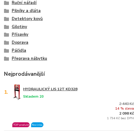
Ruční nářadí
Pilníky a dláta
Detektory kovů
Gilotiny
Přísavky
Doprava
Páčidla
Přeprava nábytku
Nejprodávanější
HYDRAULICKÝ LIS 12T KD328
1.
Skladem 20
2 440 Kč
14 % sleva
2 098 Kč
1 734 Kč bez DPH
TOP produkt
Novinka