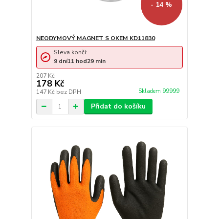
- 14 %
NEODYMOVÝ MAGNET S OKEM KD11830
Sleva končí:
9
dní
11
hod
29
min
207 Kč
178 Kč
Skladem 99999
147 Kč
bez DPH
Přidat do košíku