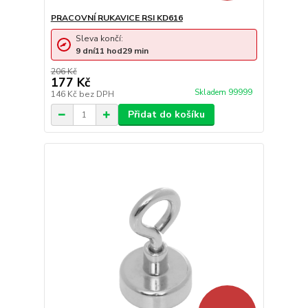
PRACOVNÍ RUKAVICE RSI KD616
Sleva končí:
9
dní
11
hod
29
min
206 Kč
177 Kč
Skladem 99999
146 Kč
bez DPH
Přidat do košíku