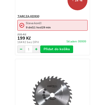
- 14 %
TARCZA KD930
Sleva končí:
9
dní
11
hod
29
min
231 Kč
199 Kč
Skladem 99999
164 Kč
bez DPH
Přidat do košíku