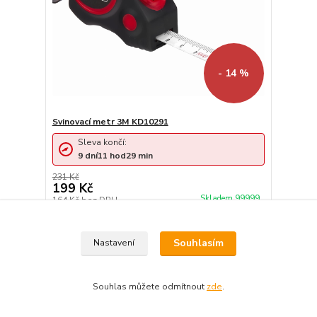
- 14 %
Svinovací metr 3M KD10291
Sleva končí:
9
dní
11
hod
29
min
231 Kč
199 Kč
Skladem 99999
164 Kč
bez DPH
Přidat do košíku
Souhlasím
Nastavení
Souhlas můžete odmítnout
zde
.