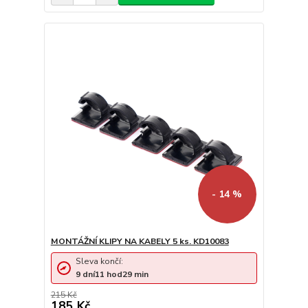
- 14 %
MONTÁŽNÍ KLIPY NA KABELY 5 ks. KD10083
Sleva končí:
9
dní
11
hod
29
min
215 Kč
185 Kč