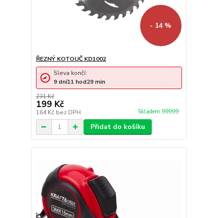
- 14 %
ŘEZNÝ KOTOUČ KD1002
Sleva končí:
9
dní
11
hod
29
min
231 Kč
199 Kč
Skladem 99999
164 Kč
bez DPH
Přidat do košíku