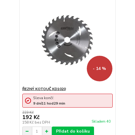
- 14 %
ŘEZNÝ KOTOUČ KD1020
Sleva končí:
9
dní
11
hod
29
min
223 Kč
192 Kč
Skladem 40
158 Kč
bez DPH
Přidat do košíku