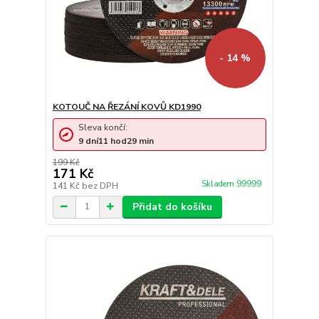
- 14 %
KOTOUČ NA ŘEZÁNÍ KOVŮ KD1990
Sleva končí:
9
dní
11
hod
29
min
199 Kč
171 Kč
Skladem 99999
141 Kč
bez DPH
Přidat do košíku