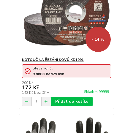
- 14 %
KOTOUČ NA ŘEZÁNÍ KOVŮ KD1991
Sleva končí:
9
dní
11
hod
29
min
200 Kč
172 Kč
Skladem 99999
142 Kč
bez DPH
Přidat do košíku