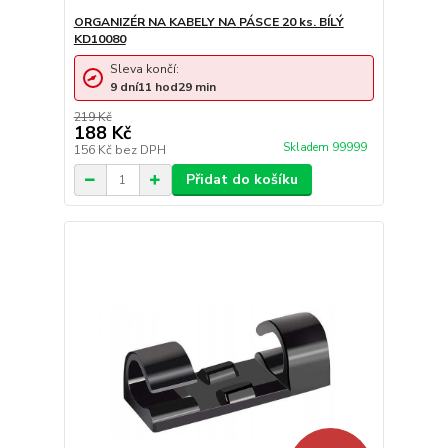
ORGANIZÉR NA KABELY NA PÁSCE 20 ks. BÍLÝ
KD10080
Sleva končí:
9
dní
11
hod
29
min
219 Kč
188 Kč
Skladem 99999
156 Kč
bez DPH
Přidat do košíku