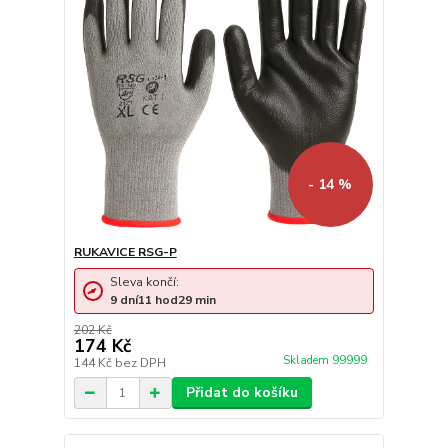
- 14 %
RUKAVICE RSG-P
Sleva končí:
9
dní
11
hod
29
min
202 Kč
174 Kč
Skladem 99999
144 Kč
bez DPH
Přidat do košíku