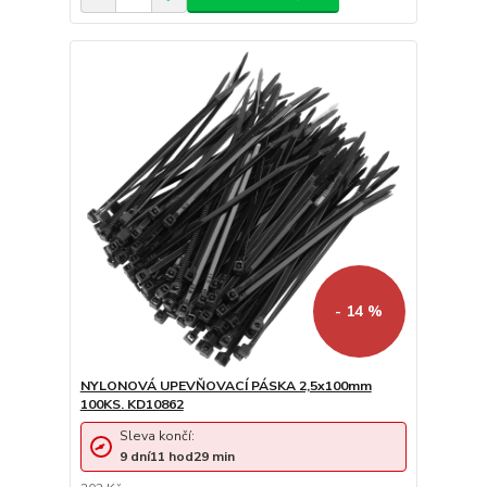
- 14 %
NYLONOVÁ UPEVŇOVACÍ PÁSKA 2,5x100mm
100KS. KD10862
Sleva končí:
9
dní
11
hod
29
min