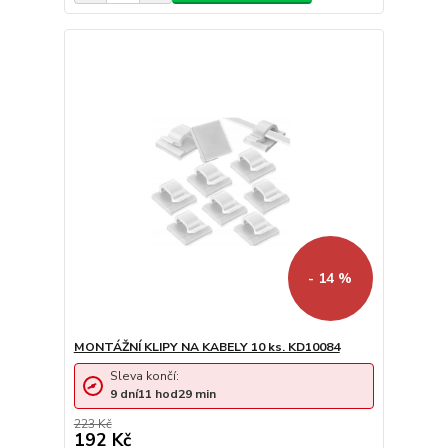
- 14 %
MONTÁŽNÍ KLIPY NA KABELY 10 ks. KD10084
Sleva končí:
9
dní
11
hod
29
min
223 Kč
192 Kč