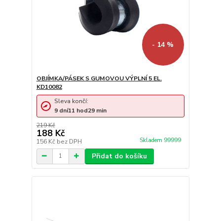
- 14 %
OBJÍMKA/PÁSEK S GUMOVOU VÝPLNÍ 5 EL.
KD10082
Sleva končí:
9
dní
11
hod
29
min
219 Kč
188 Kč
Skladem 99999
156 Kč
bez DPH
Přidat do košíku