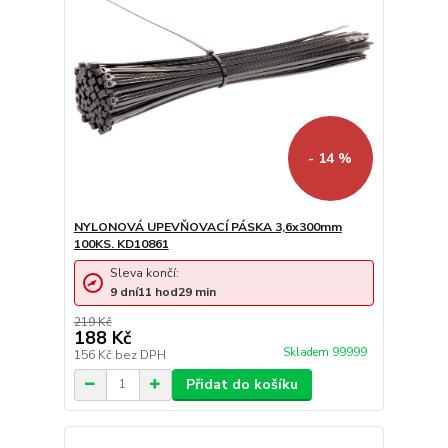
- 14 %
NYLONOVÁ UPEVŇOVACÍ PÁSKA 3,6x300mm
100KS. KD10861
Sleva končí:
9
dní
11
hod
29
min
219 Kč
188 Kč
Skladem 99999
156 Kč
bez DPH
Přidat do košíku