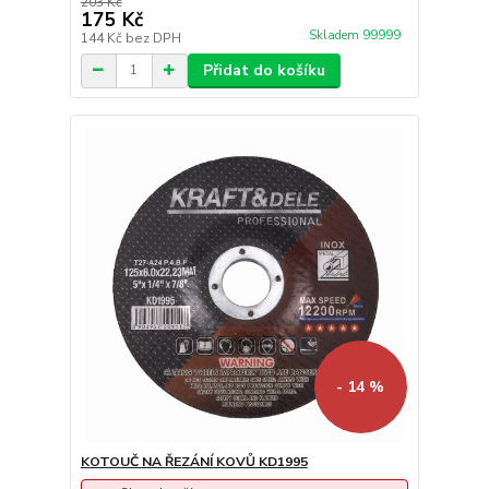
203 Kč
175 Kč
Skladem 99999
144 Kč
bez DPH
Přidat do košíku
- 14 %
KOTOUČ NA ŘEZÁNÍ KOVŮ KD1995