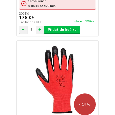
Sleva končí:
9
dní
11
hod
29
min
205 Kč
176 Kč
Skladem 99999
146 Kč
bez DPH
Přidat do košíku
- 14 %