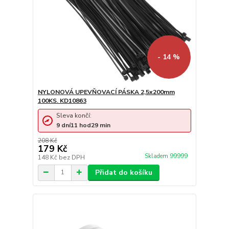
- 14 %
NYLONOVÁ UPEVŇOVACÍ PÁSKA 2,5x200mm
100KS. KD10863
Sleva končí:
9
dní
11
hod
29
min
208 Kč
179 Kč
Skladem 99999
148 Kč
bez DPH
Přidat do košíku