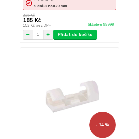
Sleva končí:
9
dní
11
hod
29
min
215 Kč
185 Kč
Skladem 99999
153 Kč
bez DPH
Přidat do košíku
- 14 %