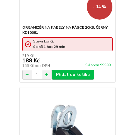
- 14 %
ORGANIZÉR NA KABELY NA PÁSCE 20KS. ČERNÝ
KD10081
Sleva končí:
9
dní
11
hod
29
min
219 Kč
188 Kč
Skladem 99999
156 Kč
bez DPH
Přidat do košíku