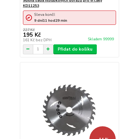
9dílná sada hloubkových dorazů pro vrtáky
KD11253
Sleva končí:
9
dní
11
hod
29
min
227 Kč
195 Kč
Skladem 99999
161 Kč
bez DPH
Přidat do košíku