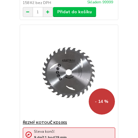
Skladem 99999
158 Kč
bez DPH
Přidat do košíku
- 14 %
ŘEZNÝ KOTOUČ KD1001
Sleva končí:
9
dní
11
hod
29
min