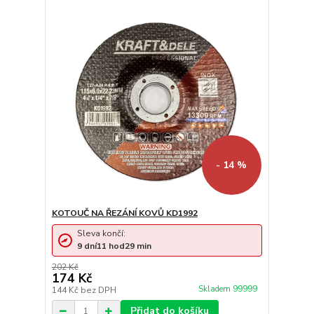
- 14 %
KOTOUČ NA ŘEZÁNÍ KOVŮ KD1992
Sleva končí:
9
dní
11
hod
29
min
202 Kč
174 Kč
Skladem 99999
144 Kč
bez DPH
Přidat do košíku