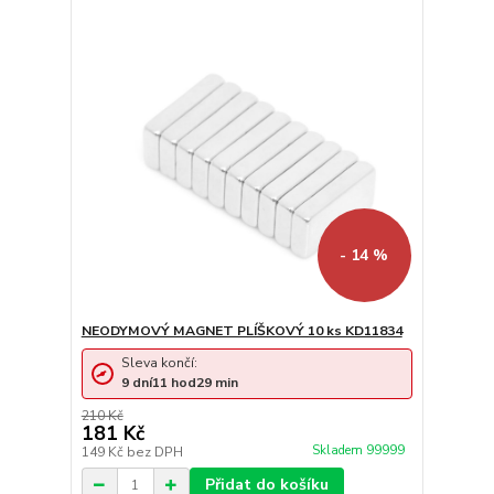
- 14 %
NEODYMOVÝ MAGNET PLÍŠKOVÝ 10 ks KD11834
Sleva končí:
9
dní
11
hod
29
min
210 Kč
181 Kč
Skladem 99999
149 Kč
bez DPH
Přidat do košíku