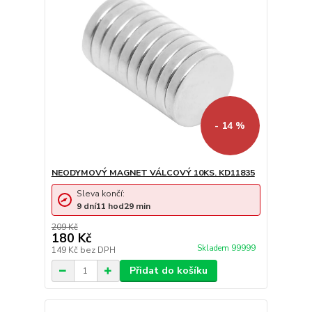
- 14 %
NEODYMOVÝ MAGNET VÁLCOVÝ 10KS. KD11835
Sleva končí:
9
dní
11
hod
29
min
209 Kč
180 Kč
Skladem 99999
149 Kč
bez DPH
Přidat do košíku