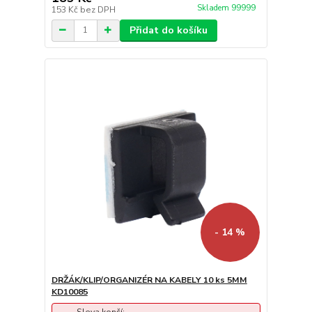
Skladem 99999
153 Kč
bez DPH
Přidat do košíku
- 14 %
DRŽÁK/KLIP/ORGANIZÉR NA KABELY 10 ks 5MM
KD10085