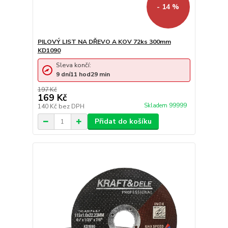
- 14 %
PILOVÝ LIST NA DŘEVO A KOV 72ks 300mm
KD1090
Sleva končí:
9
dní
11
hod
29
min
197 Kč
169 Kč
Skladem 99999
140 Kč
bez DPH
Přidat do košíku