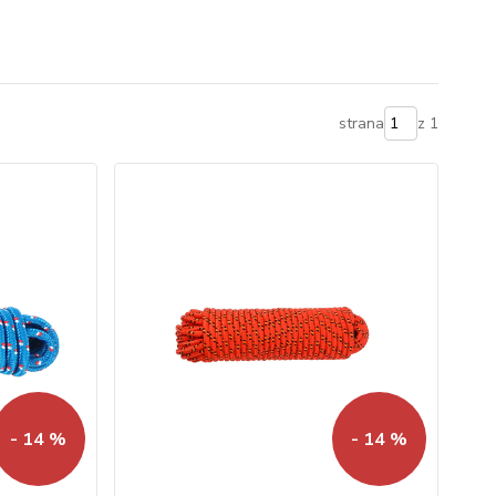
strana
z 1
- 14 %
- 14 %