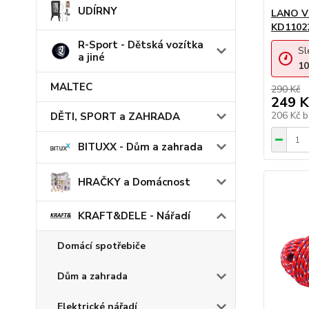
UDÍRNY
LANO V
KD1102
R-Sport - Dětská vozítka
Sl
a jiné
10
MALTEC
290 Kč
249 K
206 Kč
b
DĚTI, SPORT a ZAHRADA
BITUXX - Dům a zahrada
HRAČKY a Domácnost
KRAFT&DELE - Nářadí
Domácí spotřebiče
Dům a zahrada
Elektrické nářadí