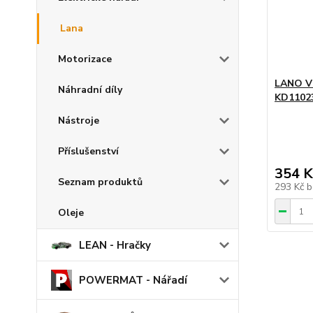
Lana
Motorizace
LANO V
Náhradní díly
KD1102
Nástroje
Příslušenství
354 K
Seznam produktů
293 Kč
b
Oleje
LEAN - Hračky
POWERMAT - Nářadí