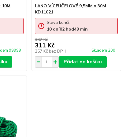
x 10M
LANO VÍCEÚČELOVÉ 9,5MM x 30M
KD11021
Sleva končí:
10
dní
02
hod
49
min
362 Kč
311 Kč
adem 99999
Skladem 200
257 Kč
bez DPH
šíku
Přidat do košíku