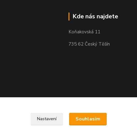
Kde nás najdete
Koňakovská 11
735 62 Český Těšín
Souhlasím
Nastavení