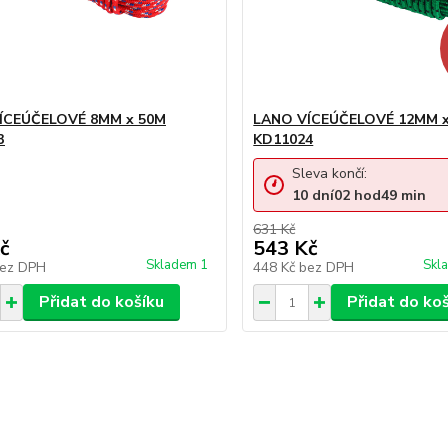
ÍCEÚČELOVÉ 8MM x 50M
LANO VÍCEÚČELOVÉ 12MM 
3
KD11024
Sleva končí:
10
dní
02
hod
49
min
631 Kč
č
543 Kč
Skladem 1
Skl
ez DPH
448 Kč
bez DPH
Přidat do košíku
Přidat do ko