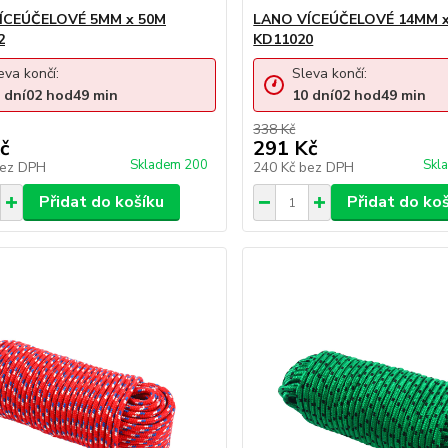
ÍCEÚČELOVÉ 5MM x 50M
LANO VÍCEÚČELOVÉ 14MM 
2
KD11020
eva končí:
Sleva končí:
dní
02
hod
49
min
10
dní
02
hod
49
min
338 Kč
č
291 Kč
Skladem 200
Skl
ez DPH
240 Kč
bez DPH
Přidat do košíku
Přidat do ko