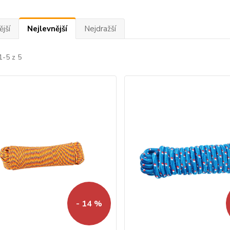
jší
Nejlevnější
Nejdražší
1-5 z 5
- 14 %