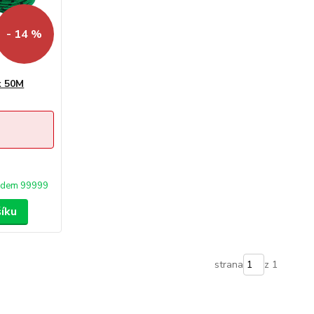
- 14 %
x 50M
adem 99999
šíku
strana
z 1