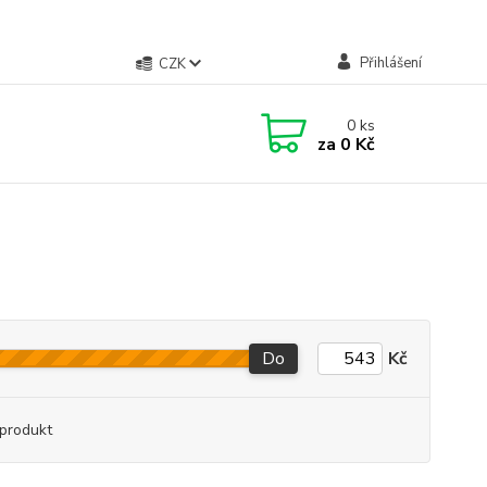
Přihlášení
CZK
0
ks
za
0 Kč
Do
Kč
produkt