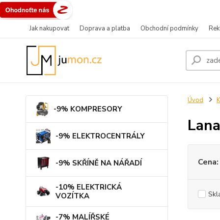
Jak nakupovat
Doprava a platba
Obchodní podmínky
Rek
Úvod
-9% KOMPRESORY
Lan
-9% ELEKTROCENTRÁLY
Cena:
-9% SKŘÍNĚ NA NÁŘADÍ
-10% ELEKTRICKÁ
Skl
VOZÍTKA
-7% MALÍŘSKÉ