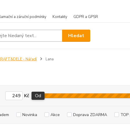
lamační a záruční podmínky
Kontakty
GDPR a GPSR
Hledat
KRAFT&DELE - Nářadí
Lana
a
Kč
Od
adem
Novinka
Akce
Doprava ZDARMA
TOP 