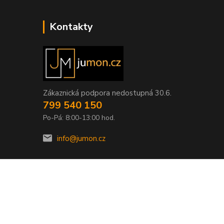
Kontakty
Zákaznická podpora nedostupná 30.6.
799 540 150
Po-Pá: 8:00-13:00 hod.
info@jumon.cz