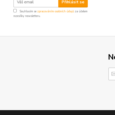
Přihlásit se
Souhlasím se
zpracováním osobních údajů
za účelem
rozesílky newsletteru.
N