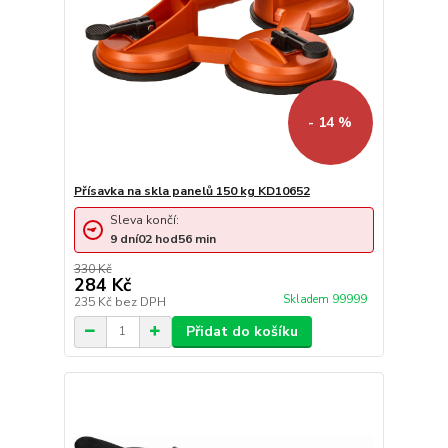
- 14 %
Přísavka na skla panelů 150 kg KD10652
Sleva končí:
9
dní
02
hod
56
min
330 Kč
284 Kč
Skladem 99999
235 Kč
bez DPH
Přidat do košíku