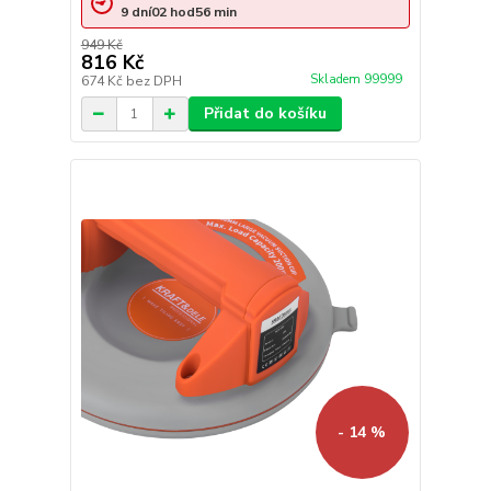
9
dní
02
hod
56
min
949 Kč
816 Kč
Skladem 99999
674 Kč
bez DPH
Přidat do košíku
- 14 %