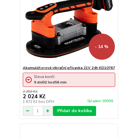
- 14 %
Akumulátorová vibrační přísavka 21V 24h KD10767
Sleva končí:
9
dní
02
hod
56
min
2 353 Kč
2 024 Kč
Skladem 99999
1 672 Kč
bez DPH
Přidat do košíku