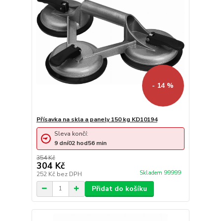
- 14 %
Přísavka na skla a panely 150 kg KD10194
Sleva končí:
9
dní
02
hod
56
min
354 Kč
304 Kč
Skladem 99999
252 Kč
bez DPH
Přidat do košíku