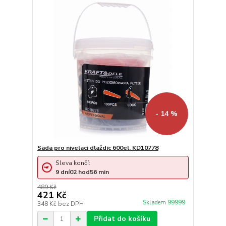
- 14 %
Sada pro nivelaci dlaždic 600el. KD10778
Sleva končí:
9
dní
02
hod
56
min
489 Kč
421 Kč
Skladem 99999
348 Kč
bez DPH
Přidat do košíku