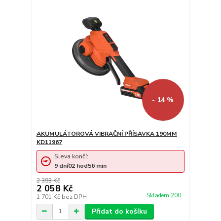
- 14 %
AKUMULÁTOROVÁ VIBRAČNÍ PŘÍSAVKA 190MM
KD11967
Sleva končí:
9
dní
02
hod
56
min
2 393 Kč
2 058 Kč
Skladem 200
1 701 Kč
bez DPH
Přidat do košíku