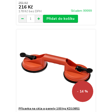
251 Kč
216 Kč
Skladem 99999
178 Kč
bez DPH
Přidat do košíku
- 14 %
Přísavka na skla a panely 100 kg KD10651