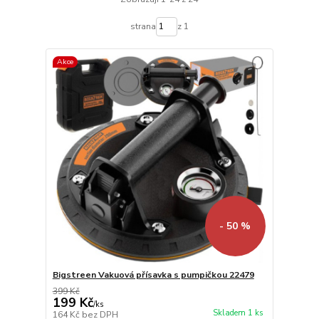
strana
z 1
Akce
- 50 %
Bigstreen Vakuová přísavka s pumpičkou 22479
399 Kč
199 Kč
/
ks
Skladem 1 ks
164 Kč
bez DPH