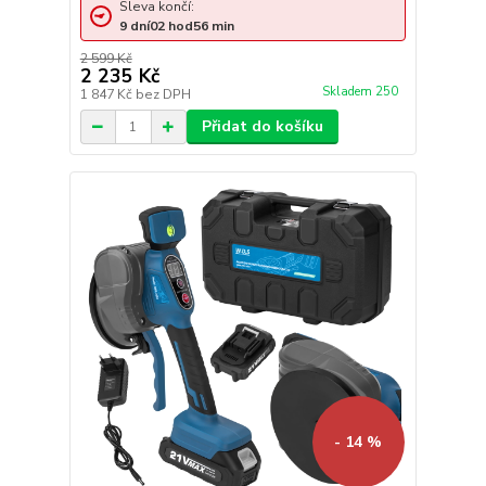
Sleva končí:
9
dní
02
hod
56
min
2 599 Kč
2 235 Kč
Skladem 250
1 847 Kč
bez DPH
Přidat do košíku
- 14 %