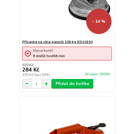
- 14 %
Přísavka na skla panelů 100 kg KD10193
Sleva končí:
9
dní
02
hod
56
min
330 Kč
284 Kč
Skladem 99999
235 Kč
bez DPH
Přidat do košíku