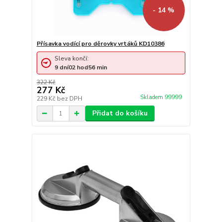
- 14 %
Přísavka vodící pro děrovky vrtáků KD10386
Sleva končí:
9
dní
02
hod
56
min
322 Kč
277 Kč
Skladem 99999
229 Kč
bez DPH
Přidat do košíku