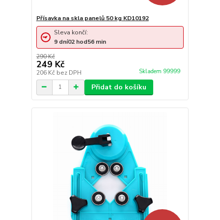
Přísavka na skla panelů 50 kg KD10192
Sleva končí:
9
dní
02
hod
56
min
290 Kč
249 Kč
Skladem 99999
206 Kč
bez DPH
Přidat do košíku