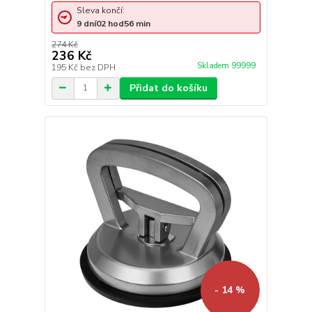
Sleva končí:
9
dní
02
hod
56
min
274 Kč
236 Kč
Skladem 99999
195 Kč
bez DPH
Přidat do košíku
- 14 %