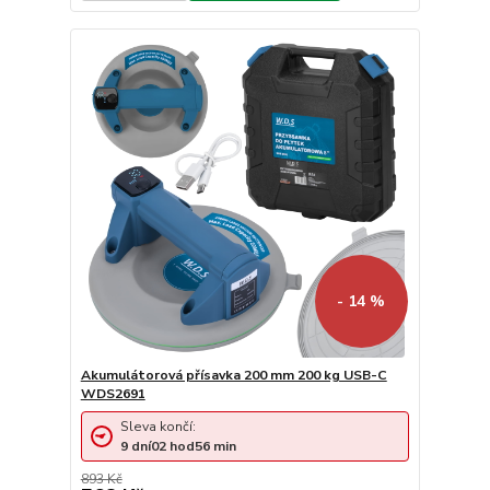
- 14 %
Akumulátorová přísavka 200 mm 200 kg USB-C
WDS2691
Sleva končí:
9
dní
02
hod
56
min
893 Kč