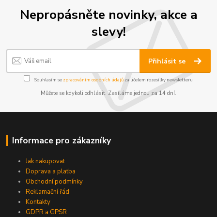
Nepropásněte novinky, akce a
slevy!
Přihlásit se
Souhlasím se
zpracováním osobních údajů
za účelem rozesílky newsletteru.
Můžete se kdykoli odhlásit. Zasíláme jednou za 14 dní.
Informace pro zákazníky
Jak nakupovat
Doprava a platba
Obchodní podmínky
Reklamační řád
Kontakty
GDPR a GPSR