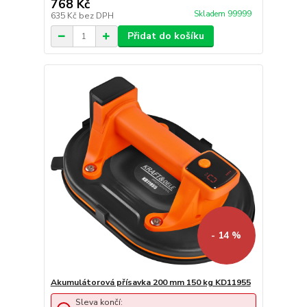
768 Kč
Skladem 99999
635 Kč
bez DPH
Přidat do košíku
- 14 %
Akumulátorová přísavka 200 mm 150 kg KD11955
Sleva končí: