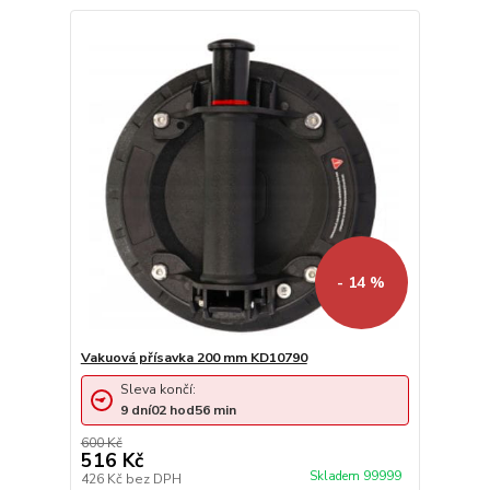
- 14 %
Vakuová přísavka 200 mm KD10790
Sleva končí:
9
dní
02
hod
56
min
600 Kč
516 Kč
Skladem 99999
426 Kč
bez DPH