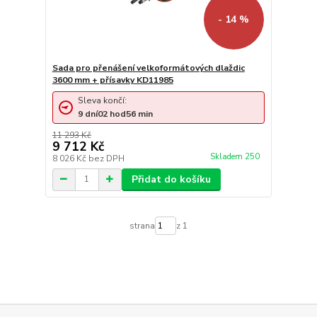
- 14 %
Sada pro přenášení velkoformátových dlaždic
3600 mm + přísavky KD11985
Sleva končí:
9
dní
02
hod
56
min
11 293 Kč
9 712 Kč
Skladem 250
8 026 Kč
bez DPH
Přidat do košíku
strana
z 1