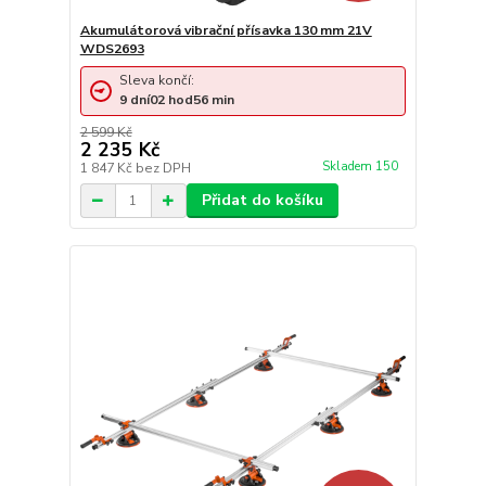
Akumulátorová vibrační přísavka 130 mm 21V
WDS2693
Sleva končí:
9
dní
02
hod
56
min
2 599 Kč
2 235 Kč
Skladem 150
1 847 Kč
bez DPH
Přidat do košíku