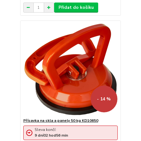
Přidat do košíku
- 14 %
Přísavka na skla a panely 50 kg KD10650
Sleva končí:
9
dní
02
hod
56
min