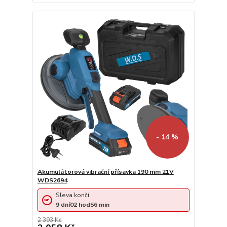
- 14 %
Akumulátorová vibrační přísavka 190 mm 21V
WDS2694
Sleva končí:
9
dní
02
hod
56
min
2 393 Kč