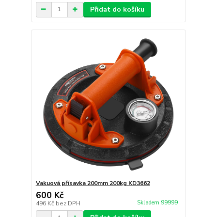
Přidat do košíku
Vakuová přísavka 200mm 200kg KD3662
600 Kč
Skladem 99999
496 Kč
bez DPH