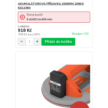
AKUMULÁTOROVÁ PŘÍSAVKA 2000MM 200KG
KD11964
Sleva končí:
9
dní
02
hod
56
min
1 068 Kč
918 Kč
Skladem 100
759 Kč
bez DPH
Přidat do košíku