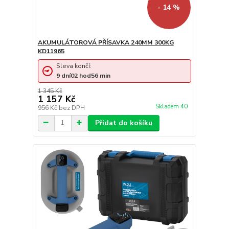
- 14 %
AKUMULÁTOROVÁ PŘÍSAVKA 240MM 300KG
KD11965
Sleva končí:
9
dní
02
hod
56
min
1 345 Kč
1 157 Kč
Skladem 40
956 Kč
bez DPH
Přidat do košíku