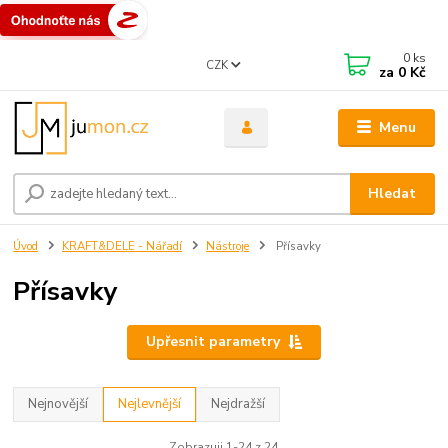
0
ks
CZK
za
0 Kč
Menu
Hledat
Úvod
KRAFT&DELE - Nářadí
Nástroje
Přísavky
Přísavky
Upřesnit parametry
Nejnovější
Nejlevnější
Nejdražší
Zobrazuji 1-24 z 24