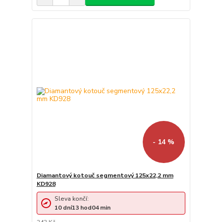
- 14 %
Diamantový kotouč segmentový 125x22,2 mm
KD928
Sleva končí:
10
dní
13
hod
04
min