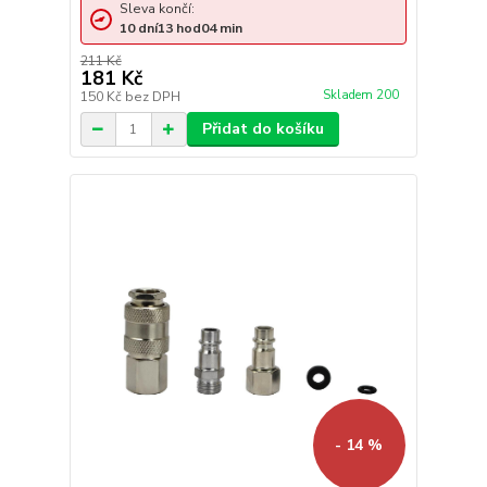
Sleva končí:
10
dní
13
hod
04
min
211 Kč
181 Kč
Skladem 200
150 Kč
bez DPH
Přidat do košíku
- 14 %