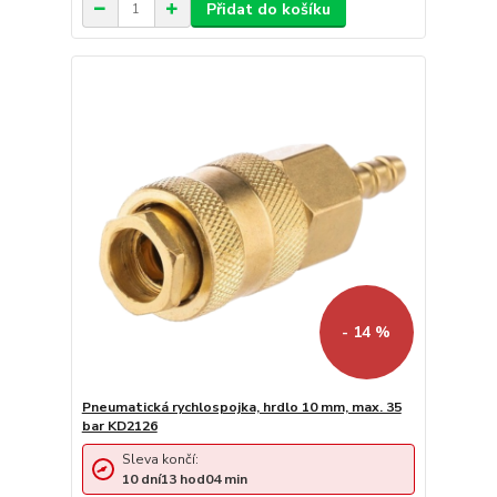
Přidat do košíku
- 14 %
Pneumatická rychlospojka, hrdlo 10 mm, max. 35
bar KD2126
Sleva končí:
10
dní
13
hod
04
min