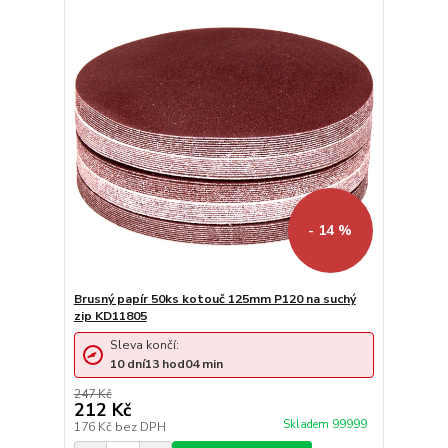
- 14 %
Brusný papír 50ks kotouč 125mm P120 na suchý
zip KD11805
Sleva končí:
10
dní
13
hod
04
min
247 Kč
212 Kč
Skladem 99999
176 Kč
bez DPH