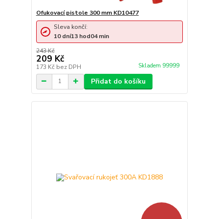
Ofukovací pistole 300 mm KD10477
Sleva končí:
10
dní
13
hod
04
min
243 Kč
209 Kč
Skladem 99999
173 Kč
bez DPH
Přidat do košíku