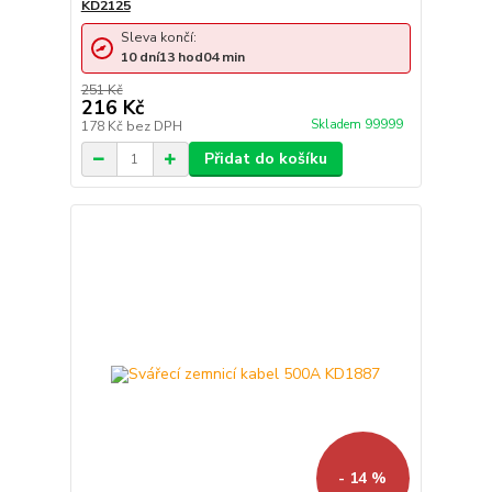
KD2125
Sleva končí:
10
dní
13
hod
04
min
251 Kč
216 Kč
Skladem 99999
178 Kč
bez DPH
Přidat do košíku
- 14 %