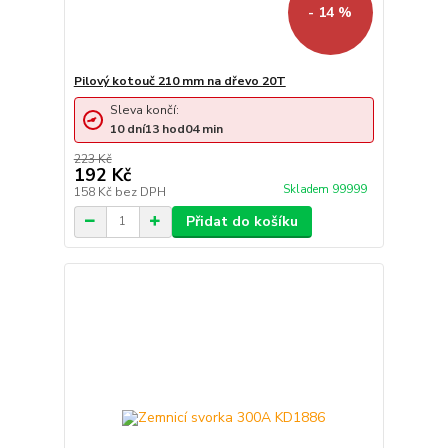
- 14 %
Pilový kotouč 210 mm na dřevo 20T
Sleva končí:
10
dní
13
hod
04
min
223 Kč
192 Kč
Skladem 99999
158 Kč
bez DPH
Přidat do košíku