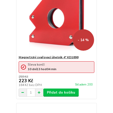
- 14 %
Magnetický svařovací úhelník 4" KD1898
Sleva končí:
10
dní
13
hod
04
min
259 Kč
223 Kč
Skladem 200
184 Kč
bez DPH
Přidat do košíku