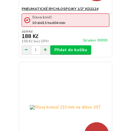
PNEUMATICKÉ RYCHLOSPOJKY 1/2" KD2124
Sleva končí:
10
dní
13
hod
04
min
219 Kč
188 Kč
Skladem 99999
156 Kč
bez DPH
Přidat do košíku