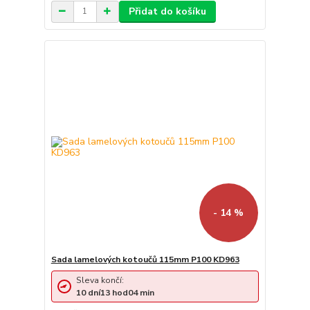
Přidat do košíku
- 14 %
Sada lamelových kotoučů 115mm P100 KD963
Sleva končí:
10
dní
13
hod
04
min