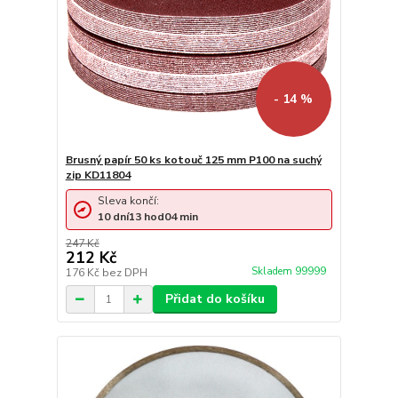
- 14 %
Brusný papír 50 ks kotouč 125 mm P100 na suchý
zip KD11804
Sleva končí:
10
dní
13
hod
04
min
247 Kč
212 Kč
Skladem 99999
176 Kč
bez DPH
Přidat do košíku