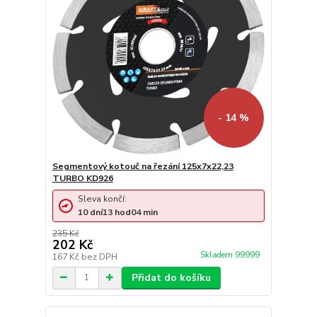
- 14 %
Segmentový kotouč na řezání 125x7x22,23
TURBO KD926
Sleva končí:
10
dní
13
hod
04
min
235 Kč
202 Kč
Skladem 99999
167 Kč
bez DPH
Přidat do košíku