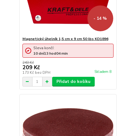
- 14 %
Magnetický úhelník 1,5 cm x 9 cm 50 lbs KD1896
Sleva končí:
10
dní
13
hod
04
min
243 Kč
209 Kč
Skladem 8
173 Kč
bez DPH
Přidat do košíku