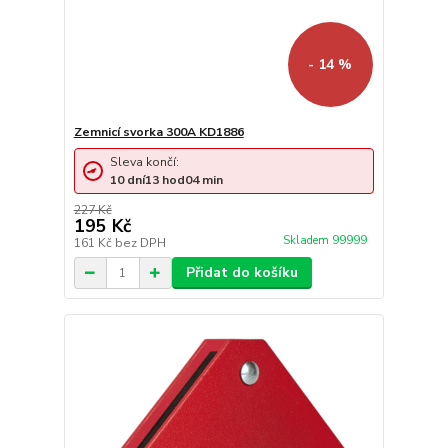
- 14 %
Zemnicí svorka 300A KD1886
Sleva končí:
10
dní
13
hod
04
min
227 Kč
195 Kč
Skladem 99999
161 Kč
bez DPH
Přidat do košíku