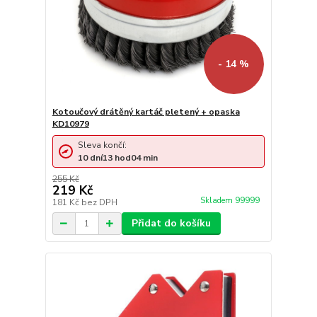
- 14 %
Kotoučový drátěný kartáč pletený + opaska
KD10979
Sleva končí:
10
dní
13
hod
04
min
255 Kč
219 Kč
Skladem 99999
181 Kč
bez DPH
Přidat do košíku