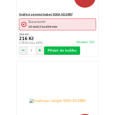
Svářecí zemnicí kabel 500A KD1887
Sleva končí:
10
dní
13
hod
04
min
251 Kč
216 Kč
Skladem 250
178 Kč
bez DPH
Přidat do košíku