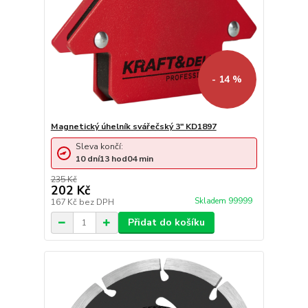
- 14 %
Magnetický úhelník svářečský 3" KD1897
Sleva končí:
10
dní
13
hod
04
min
235 Kč
202 Kč
Skladem 99999
167 Kč
bez DPH
Přidat do košíku