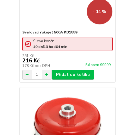
- 14 %
Svařovací rukojeť 500A KD1889
Sleva končí:
10
dní
13
hod
04
min
251 Kč
216 Kč
Skladem 99999
178 Kč
bez DPH
Přidat do košíku