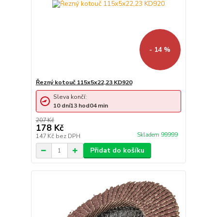
- 14 %
Řezný kotouč 115x5x22,23 KD920
Sleva končí:
10
dní
13
hod
04
min
207 Kč
178 Kč
Skladem 99999
147 Kč
bez DPH
Přidat do košíku