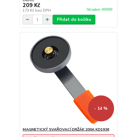
243 Kč
209 Kč
Skladem 99999
173 Kč
bez DPH
Přidat do košíku
- 14 %
MAGNETICKÝ SVAŘOVACÍ DRŽÁK 200A KD1936