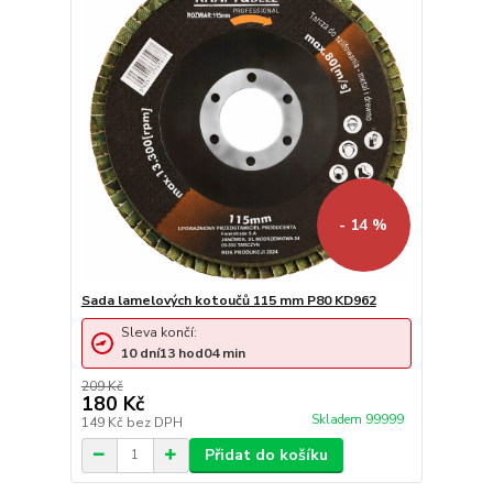
- 14 %
Sada lamelových kotoučů 115 mm P80 KD962
Sleva končí:
10
dní
13
hod
04
min
209 Kč
180 Kč
Skladem 99999
149 Kč
bez DPH
Přidat do košíku