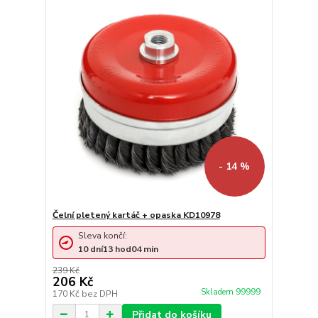
- 14 %
Čelní pletený kartáč + opaska KD10978
Sleva končí:
10
dní
13
hod
04
min
239 Kč
206 Kč
Skladem 99999
170 Kč
bez DPH
Přidat do košíku