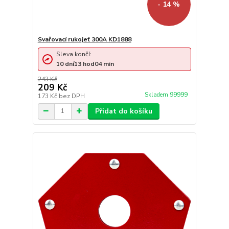
- 14 %
Svařovací rukojeť 300A KD1888
Sleva končí:
10
dní
13
hod
04
min
243 Kč
209 Kč
Skladem 99999
173 Kč
bez DPH
Přidat do košíku