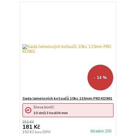
- 14 %
Sada lamelových kotoučů 10ks 115mm P60 KD961
Sleva končí:
10
dní
13
hod
04
min
211 Kč
181 Kč
Skladem 200
150 Kč
bez DPH