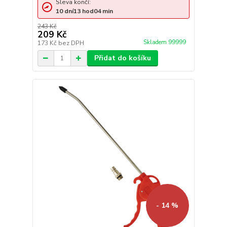
Sleva končí:
10
dní
13
hod
04
min
243 Kč
209 Kč
Skladem 99999
173 Kč
bez DPH
Přidat do košíku
- 14 %