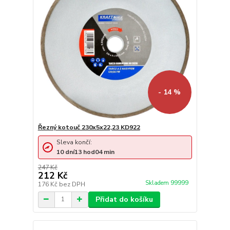
- 14 %
Řezný kotouč 230x5x22,23 KD922
Sleva končí:
10
dní
13
hod
04
min
247 Kč
212 Kč
Skladem 99999
176 Kč
bez DPH
Přidat do košíku