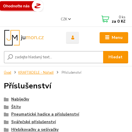
0
ks
CZK
za
0 Kč
Menu
Hledat
Úvod
KRAFT&DELE - Nářadí
Příslušenství
Příslušenství
Nabíječky
Štíty
Pneumatické hadice a příslušenství
Svářečské příslušenství
Hřebíkovačky a sešívačky