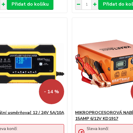
Přidat do košíku
Přidat do ko
- 14 %
ální usměrňovač 12 / 24V 5A/10A
MIKROPROCESOROVÁ NABÍ
15AMP 6/12V KD1917
eva končí:
Sleva končí: