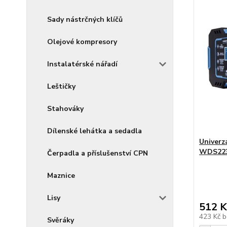
Sady nástrčných klíčů
Olejové kompresory
Instalatérské nářadí
Leštičky
Stahováky
Dílenské lehátka a sedadla
Univerz
WDS22
Čerpadla a příslušenství CPN
Maznice
Lisy
512 K
423 Kč
b
Svěráky