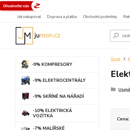
Jak nakupovat
Doprava a platba
Obchodní podmínky
Rek
Úvod
-9% KOMPRESORY
Elek
-9% ELEKTROCENTRÁLY
Usmě
-9% SKŘÍNĚ NA NÁŘADÍ
-10% ELEKTRICKÁ
VOZÍTKA
Cena:
-7% MALÍŘSKÉ