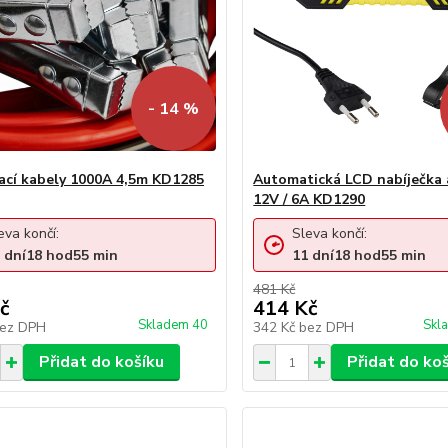
- 14 %
ací kabely 1000A 4,5m KD1285
Automatická LCD nabíječka 
12V / 6A KD1290
eva končí:
Sleva končí:
dní
18
hod
55
min
11
dní
18
hod
55
min
481 Kč
č
414 Kč
Skladem 40
Skl
ez DPH
342 Kč
bez DPH
Přidat do košíku
Přidat do ko