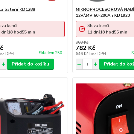
ka baterií KD1288
MIKROPROCESOROVÁ NABÍ
12V/24V 60-200Ah KD1920
eva končí:
Sleva končí:
dní
18
hod
55
min
11
dní
18
hod
55
min
909 Kč
č
782 Kč
Skladem 250
S
ez DPH
646 Kč
bez DPH
Přidat do košíku
Přidat do ko