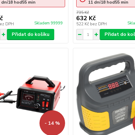
dní
18
hod
55
min
11
dní
18
hod
55
min
735 Kč
č
632 Kč
Skladem 99999
Skl
ez DPH
522 Kč
bez DPH
Přidat do košíku
Přidat do ko
- 14 %