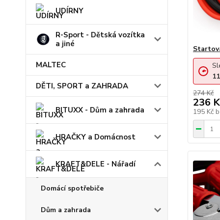
UDÍRNY
R-Sport - Dětská vozítka
a jiné
Startov
MALTEC
Sl
11
DĚTI, SPORT a ZAHRADA
274 Kč
236 K
BITUXX - Dům a zahrada
195 Kč
b
HRAČKY a Domácnost
KRAFT&DELE - Nářadí
Domácí spotřebiče
Dům a zahrada