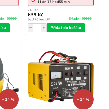
11
dní
18
hod
55
min
743 Kč
639 Kč
adem 99999
Skladem 99999
528 Kč
bez DPH
šíku
Přidat do košíku
- 14 %
- 14 %