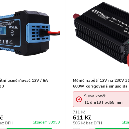
ální usměrňovač 12V / 6A
Měnič napětí 12V na 230V 3
30
600W korigovaná sinusoida
Sleva končí:
11
dní
18
hod
55
min
711 Kč
č
611 Kč
Skladem 99999
Skl
ez DPH
505 Kč
bez DPH