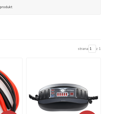
produkt
strana
z 1