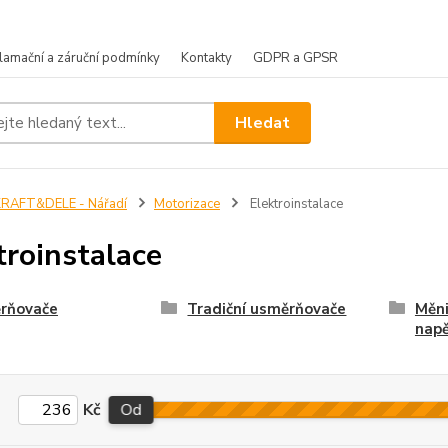
lamační a záruční podmínky
Kontakty
GDPR a GPSR
Hledat
KRAFT&DELE - Nářadí
Motorizace
Elektroinstalace
troinstalace
rňovače
Tradiční usměrňovače
Měni
napě
Kč
Od