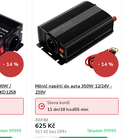
- 14 %
- 14 %
00W /
Měnič napětí do auta 350W 12/24V -
 KD1258
230V
Sleva končí:
11
dní
18
hod
55
min
727 Kč
625 Kč
adem 99999
Skladem 99999
517 Kč
bez DPH