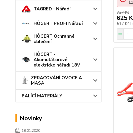
11
TAGRED - Nářadí
727 Kč
625 K
HÖGERT PROFI Nářadí
517 Kč
b
HÖGERT Ochranné
oblečení
HÖGERT -
Akumulátorové
elektrické nářadí 18V
ZPRACOVÁNÍ OVOCE A
MASA
BALÍCÍ MATERIÁLY
Novinky
18.01.2020