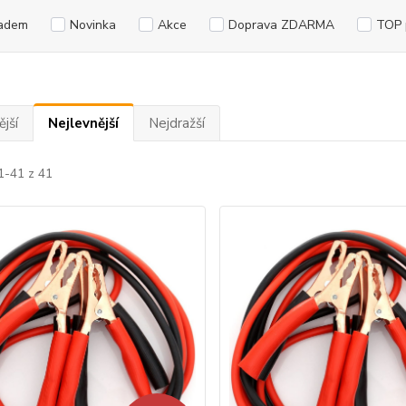
adem
Novinka
Akce
Doprava ZDARMA
TOP 
jší
Nejlevnější
Nejdražší
1-41 z 41