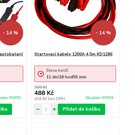
- 14 %
- 14 %
autobaterií
Startovací kabely 1200A 4,5m KD1286
Sleva končí:
11
dní
18
hod
55
min
568 Kč
488 Kč
adem 99999
Skladem 99999
404 Kč
bez DPH
šíku
Přidat do košíku