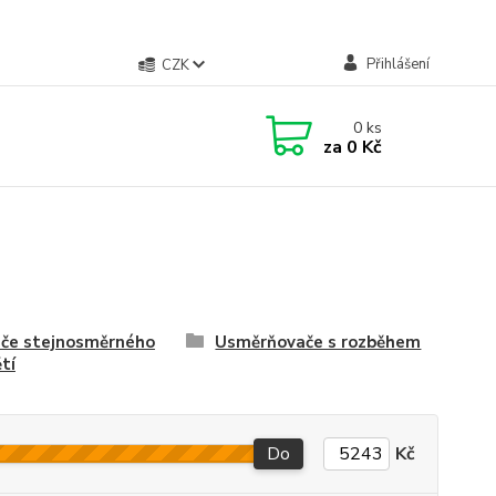
Přihlášení
CZK
0
ks
za
0 Kč
če stejnosměrného
Usměrňovače s rozběhem
tí
Do
Kč