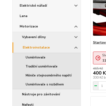
Elektrické nářadí
Lana
Motorizace
Vybavení dílny
Startov
Elektroinstalace
Sl
Usměrňovače
11
Tradiční usměrňovače
465 Kč
400 K
Měniče stejnosměrného napětí
330 Kč
b
Usměrňovače s rozběhem
Nástroje pro závitování
Neřesti