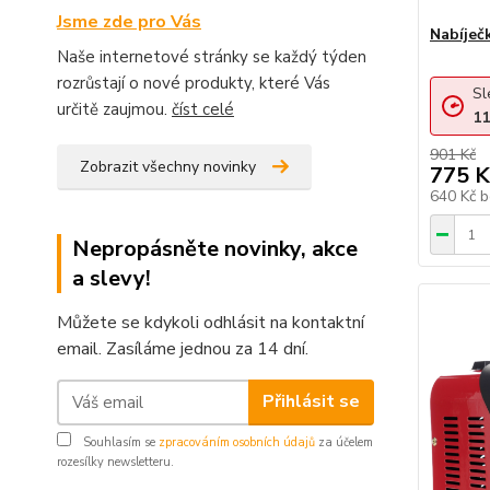
Jsme zde pro Vás
Nabíječ
Naše internetové stránky se každý týden
rozrůstají o nové produkty, které Vás
Sl
určitě zaujmou.
číst celé
11
901 Kč
Zobrazit všechny novinky
775 K
640 Kč
b
Nepropásněte novinky, akce
a slevy!
Můžete se kdykoli odhlásit na kontaktní
email. Zasíláme jednou za 14 dní.
Přihlásit se
Souhlasím se
zpracováním osobních údajů
za účelem
rozesílky newsletteru.