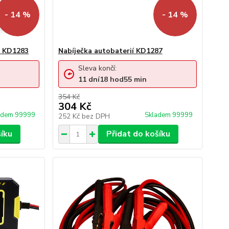
- 14 %
- 14 %
m KD1283
Nabíječka autobaterií KD1287
Sleva končí:
11
dní
18
hod
55
min
354 Kč
304 Kč
adem 99999
Skladem 99999
252 Kč
bez DPH
šíku
Přidat do košíku