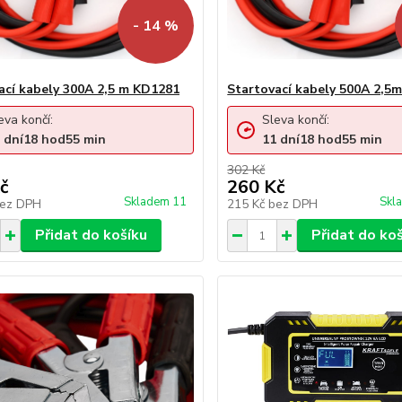
- 14 %
ací kabely 300A 2,5 m KD1281
Startovací kabely 500A 2,5
eva končí:
Sleva končí:
dní
18
hod
55
min
11
dní
18
hod
55
min
302 Kč
č
260 Kč
Skladem 11
Skl
ez DPH
215 Kč
bez DPH
Přidat do košíku
Přidat do ko