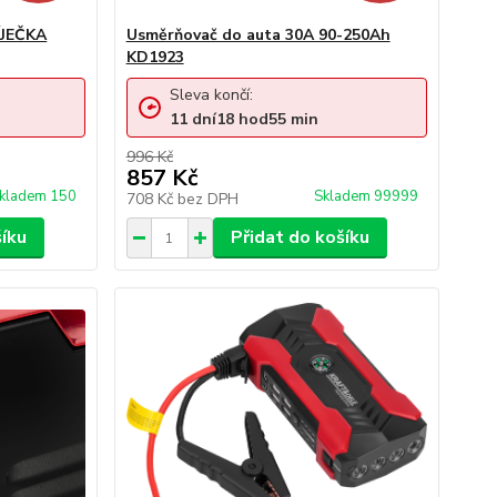
JEČKA
Usměrňovač do auta 30A 90-250Ah
KD1923
Sleva končí:
11
dní
18
hod
55
min
996 Kč
857 Kč
kladem 150
Skladem 99999
708 Kč
bez DPH
šíku
Přidat do košíku