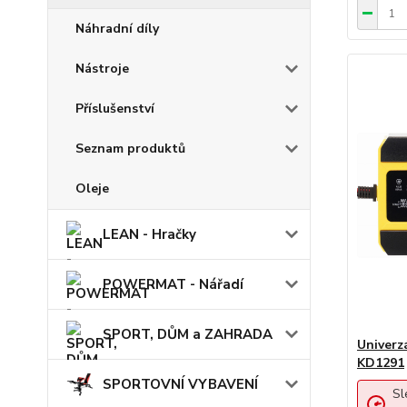
Náhradní díly
Nástroje
Příslušenství
Seznam produktů
Oleje
LEAN - Hračky
POWERMAT - Nářadí
SPORT, DŮM a ZAHRADA
Univerz
KD1291
SPORTOVNÍ VYBAVENÍ
Sl