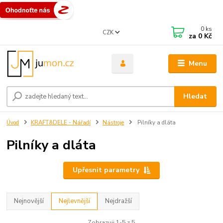
0
ks
CZK
za
0 Kč
Menu
Hledat
Úvod
KRAFT&DELE - Nářadí
Nástroje
Pilníky a dláta
Pilníky a dláta
Upřesnit parametry
Nejnovější
Nejlevnější
Nejdražší
Zobrazuji 1-5 z 5