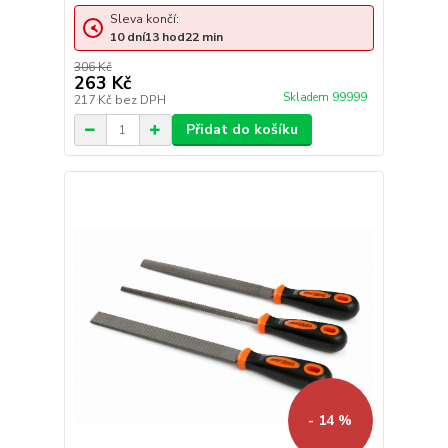
Sleva končí:
10
dní
13
hod
22
min
306 Kč
263 Kč
Skladem 99999
217 Kč
bez DPH
Přidat do košíku
- 14 %