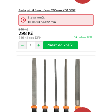
Sada pilníků na dřevo 200mm KD10892
Sleva končí:
10
dní
13
hod
22
min
346 Kč
298 Kč
Skladem 100
246 Kč
bez DPH
Přidat do košíku