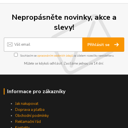
Nepropásněte novinky, akce a
slevy!
Přihlásit se
Souhlasím se
zpracováním osobních údajů
za účelem rozesílky newsletteru.
Můžete se kdykoli odhlásit. Zasíláme jednou za 14 dní.
Informace pro zákazníky
Jak nakupovat
Doprava a platba
Obchodní podmínky
Reklamační řád
Kontakty