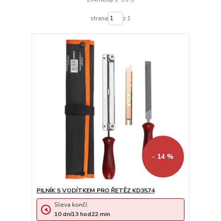
strana
z 1
- 14 %
PILNÍK S VODÍTKEM PRO ŘETĚZ KD3574
Sleva končí:
10
dní
13
hod
22
min