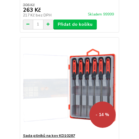
306 Kč
263 Kč
Skladem 99999
217 Kč
bez DPH
Přidat do košíku
- 14 %
Sada pilníků na kov KD10287