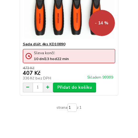
- 14 %
Sada dlát 4ks KD10890
Sleva končí:
10
dní
13
hod
22
min
473 Kč
407 Kč
Skladem 99999
336 Kč
bez DPH
Přidat do košíku
strana
z 1