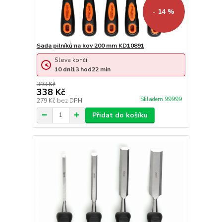
- 14 %
Sada pilníků na kov 200 mm KD10891
Sleva končí:
10
dní
13
hod
22
min
393 Kč
338 Kč
Skladem 99999
279 Kč
bez DPH
Přidat do košíku