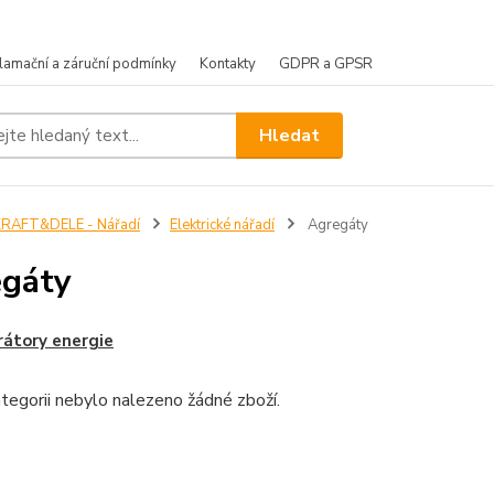
lamační a záruční podmínky
Kontakty
GDPR a GPSR
Hledat
KRAFT&DELE - Nářadí
Elektrické nářadí
Agregáty
gáty
átory energie
tegorii nebylo nalezeno žádné zboží.