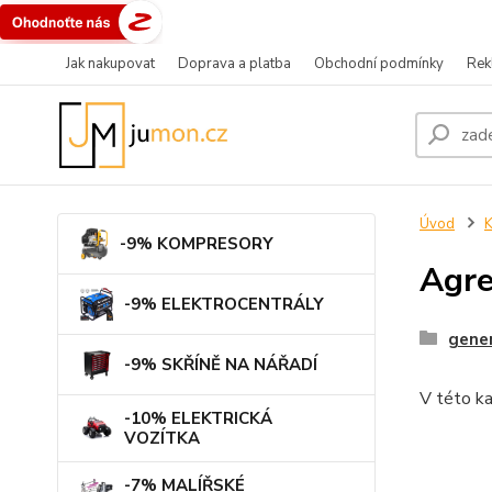
Jak nakupovat
Doprava a platba
Obchodní podmínky
Rek
Úvod
-9% KOMPRESORY
Agre
-9% ELEKTROCENTRÁLY
gener
-9% SKŘÍNĚ NA NÁŘADÍ
V této ka
-10% ELEKTRICKÁ
VOZÍTKA
-7% MALÍŘSKÉ