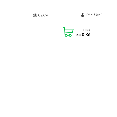
Přihlášení
CZK
0
ks
za
0 Kč