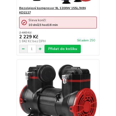
Bezolejový kompresor 9L 1200W 155L/MIN
KD2127
Sleva končí:
10
dní
23
hod
16
min
2 449 Kč
2 229 Kč
Skladem 250
1 842 Kč
bez DPH
Přidat do košíku