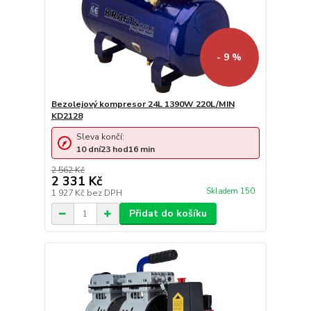
- 9 %
Bezolejový kompresor 24L 1390W 220L/MIN
KD2128
Sleva končí:
10
dní
23
hod
16
min
2 562 Kč
2 331 Kč
Skladem 150
1 927 Kč
bez DPH
Přidat do košíku