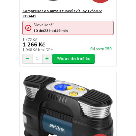
Kompresor do auta s funkcí svítilny 12/230V
KD3441
Sleva končí:
10
dní
23
hod
16
min
1 472 Kč
1 266 Kč
Skladem 250
1 046 Kč
bez DPH
Přidat do košíku