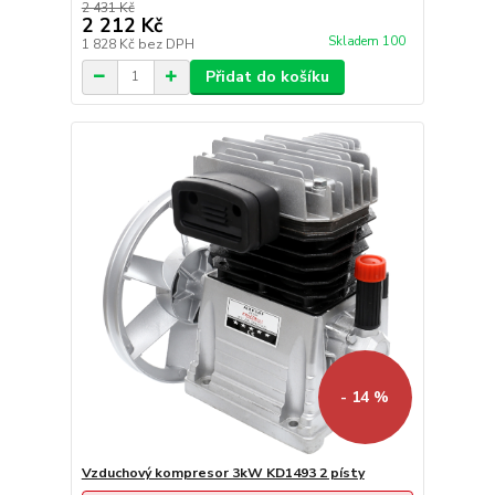
2 431 Kč
2 212 Kč
Skladem 100
1 828 Kč
bez DPH
Přidat do košíku
- 14 %
Vzduchový kompresor 3kW KD1493 2 písty