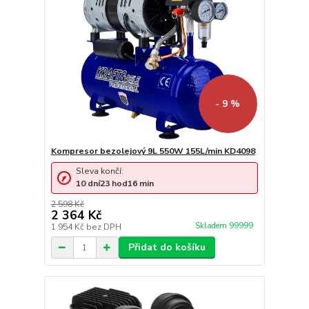
- 9 %
Kompresor bezolejový 9L 550W 155L/min KD4098
Sleva končí:
10
dní
23
hod
16
min
2 598 Kč
2 364 Kč
Skladem 99999
1 954 Kč
bez DPH
Přidat do košíku