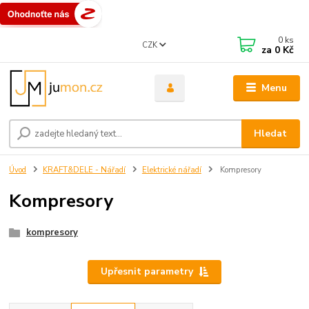
0
ks
CZK
za
0 Kč
Menu
Hledat
Úvod
KRAFT&DELE - Nářadí
Elektrické nářadí
Kompresory
Kompresory
kompresory
Upřesnit parametry