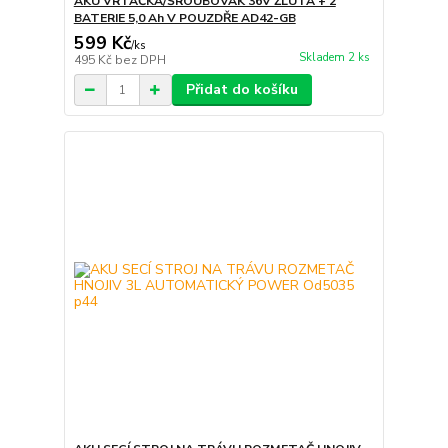
AKU VRTAČKA/ŠROUBOVÁK 36V ŽLUTÁ + 2
BATERIE 5,0 Ah V POUZDŘE AD42-GB
599 Kč
/
ks
Skladem 2 ks
495 Kč
bez DPH
Přidat do košíku