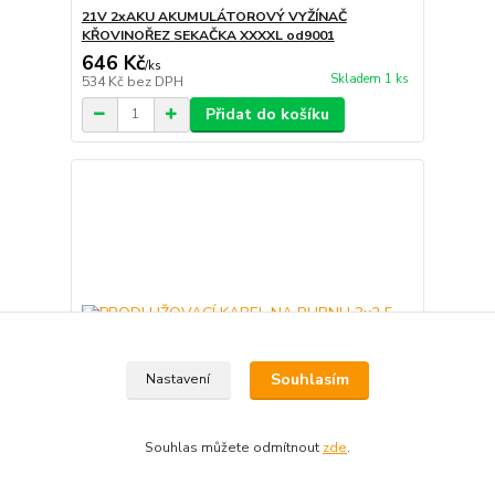
21V 2xAKU AKUMULÁTOROVÝ VYŽÍNAČ
KŘOVINOŘEZ SEKAČKA XXXXL od9001
646 Kč
/
ks
Skladem 1 ks
534 Kč
bez DPH
Přidat do košíku
Souhlasím
Nastavení
Souhlas můžete odmítnout
zde
.