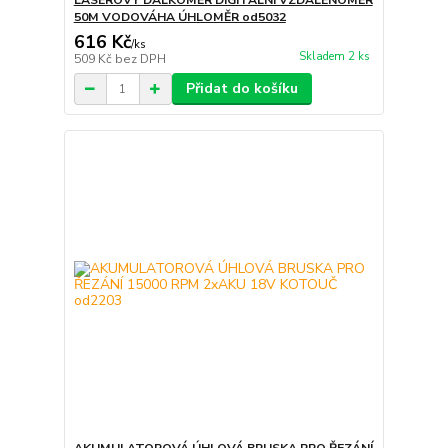
LASEROVÝ DÁLKOMĚR DIGITÁLNÍ VZDÁLENOMĚR
50M VODOVÁHA ÚHLOMĚR od5032
616 Kč
/
ks
Skladem 2 ks
509 Kč
bez DPH
Přidat do košíku
AKUMULATOROVÁ ÚHLOVÁ BRUSKA PRO ŘEZÁNÍ