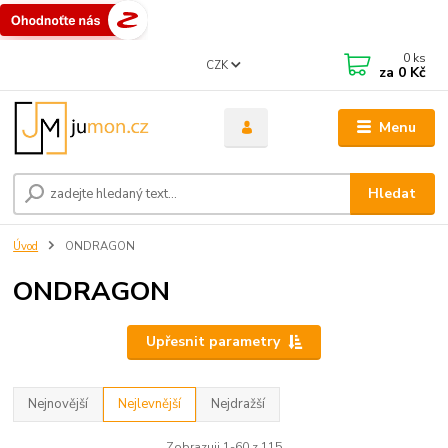
0
ks
CZK
za
0 Kč
Menu
Hledat
Úvod
ONDRAGON
ONDRAGON
Upřesnit parametry
Nejnovější
Nejlevnější
Nejdražší
Zobrazuji 1-60 z 115