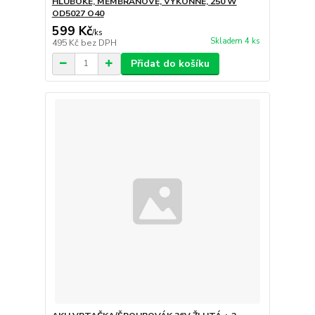
HLUBOKÉ, MEMBRÁNOVÉ, VÝKONNÉ, 250 W
OD5027 O40
599 Kč
/
ks
Skladem 4 ks
495 Kč
bez DPH
Přidat do košíku