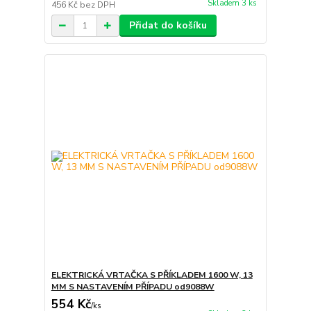
Skladem 3 ks
456 Kč
bez DPH
Přidat do košíku
ELEKTRICKÁ VRTAČKA S PŘÍKLADEM 1600 W, 13
MM S NASTAVENÍM PŘÍPADU od9088W
554 Kč
/
ks