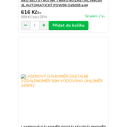
AKU SECÍ STROJ NA TRÁVU ROZMETAČ HNOJIV
3L AUTOMATICKÝ POWER Od5035 p44
616 Kč
/
ks
Skladem 2 ks
509 Kč
bez DPH
Přidat do košíku