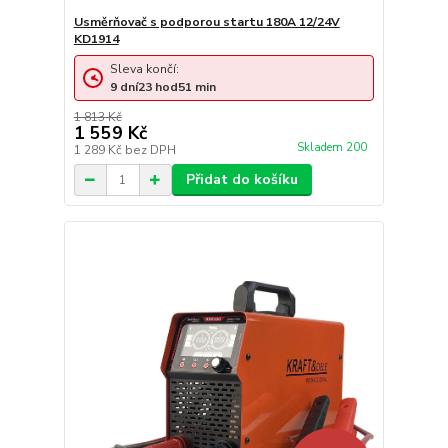
Usměrňovač s podporou startu 180A 12/24V
KD1914
Sleva končí:
9
dní
23
hod
51
min
1 813 Kč
1 559 Kč
Skladem 200
1 289 Kč
bez DPH
Přidat do košíku