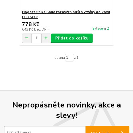
Högert 56 ks Sada rázových bitů s vrtáky do kovu
HT1S803
778 Kč
Skladem 2
643 Kč
bez DPH
Přidat do košíku
strana
z 1
Nepropásněte novinky, akce a
slevy!