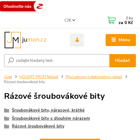
0
ks
CZK
za
0 Kč
Menu
Hledat
Úvod
HÖGERT PROFI Nářadí
Příslušenství k elektrickému nářadí
Rázové šroubovákové bity
Rázové šroubovákové bity
Šroubovákové bity, nárazové, krátké
Šroubovákové bity s dlouhým nárazem
Rázové šroubovákové bity