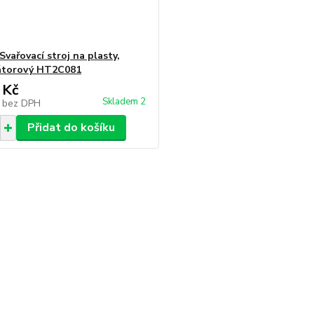
vařovací stroj na plasty,
átorový HT2C081
 Kč
Skladem 2
č
bez DPH
Přidat do košíku