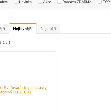
adem
Novinka
Akce
Doprava ZDARMA
TOP 
jší
Nejlevnější
Nejdražší
1-1 z 1