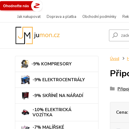
Jak nakupovat
Doprava a platba
Obchodní podmínky
Rek
Úvod
-9% KOMPRESORY
Přip
-9% ELEKTROCENTRÁLY
Připo
-9% SKŘÍNĚ NA NÁŘADÍ
-10% ELEKTRICKÁ
Cena:
VOZÍTKA
-7% MALÍŘSKÉ