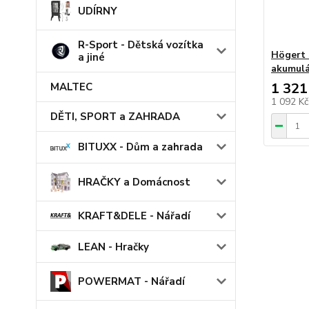
UDÍRNY
R-Sport - Dětská vozítka
Högert S
a jiné
akumul
1 321
MALTEC
1 092 K
DĚTI, SPORT a ZAHRADA
BITUXX - Dům a zahrada
HRAČKY a Domácnost
KRAFT&DELE - Nářadí
LEAN - Hračky
POWERMAT - Nářadí