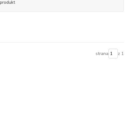
produkt
strana
z 1