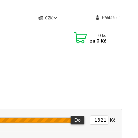
Přihlášení
CZK
0
ks
za
0 Kč
Do
Kč