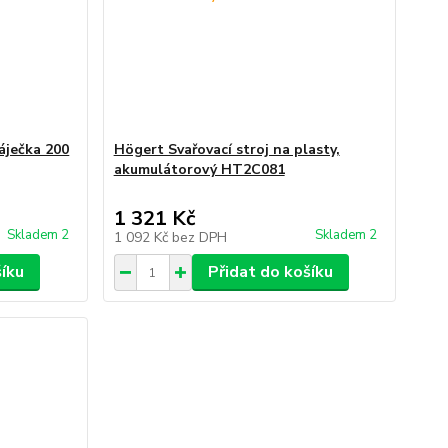
áječka 200
Högert Svařovací stroj na plasty,
akumulátorový HT2C081
1 321 Kč
Skladem 2
Skladem 2
1 092 Kč
bez DPH
šíku
Přidat do košíku