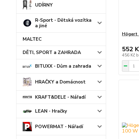
UDÍRNY
R-Sport - Dětská vozítka
a jiné
Högert
MALTEC
552 K
DĚTI, SPORT a ZAHRADA
456 Kč
b
BITUXX - Dům a zahrada
HRAČKY a Domácnost
KRAFT&DELE - Nářadí
LEAN - Hračky
POWERMAT - Nářadí