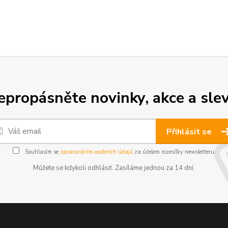
epropásněte novinky, akce a slev
Přihlásit se
Souhlasím se
zpracováním osobních údajů
za účelem rozesílky newsletteru.
Můžete se kdykoli odhlásit. Zasíláme jednou za 14 dní.