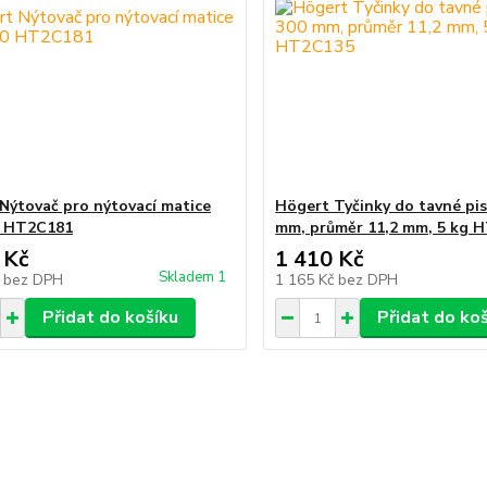
Nýtovač pro nýtovací matice
Högert Tyčinky do tavné pis
 HT2C181
mm, průměr 11,2 mm, 5 kg 
 Kč
1 410 Kč
Skladem 1
č
bez DPH
1 165 Kč
bez DPH
Přidat do košíku
Přidat do ko