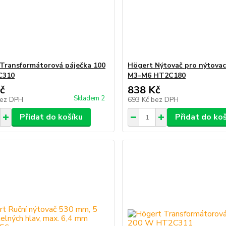
Transformátorová páječka 100
Högert Nýtovač pro nýtovac
C310
M3–M6 HT2C180
č
838 Kč
Skladem 2
ez DPH
693 Kč
bez DPH
Přidat do košíku
Přidat do ko