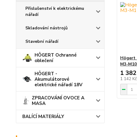
Příslušenství k elektrickému
nářadí
Skladování nástrojů
Stavební nářadí
HÖGERT Ochranné
Högert 
oblečení
M3-M10
1 382
HÖGERT -
1 142 K
Akumulátorové
elektrické nářadí 18V
ZPRACOVÁNÍ OVOCE A
MASA
BALÍCÍ MATERIÁLY