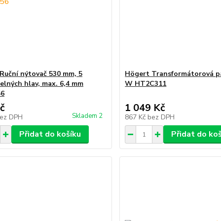
Ruční nýtovač 530 mm, 5
Högert Transformátorová p
elných hlav, max. 6,4 mm
W HT2C311
6
č
1 049 Kč
Skladem 2
ez DPH
867 Kč
bez DPH
Přidat do košíku
Přidat do ko