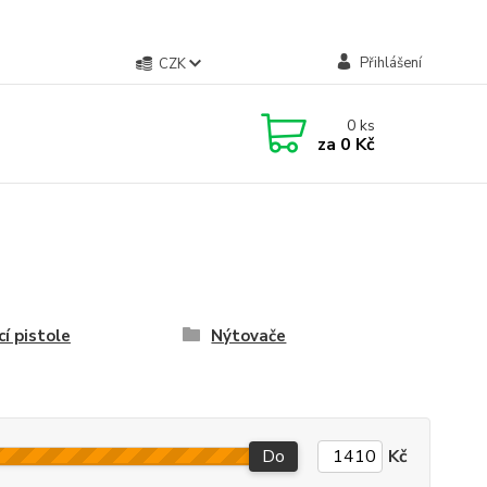
Přihlášení
CZK
0
ks
za
0 Kč
cí pistole
Nýtovače
Do
Kč