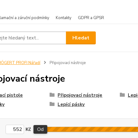
lamační a záruční podmínky
Kontakty
GDPR a GPSR
Hledat
HÖGERT PROFI Nářadí
Připojovací nástroje
ojovací nástroje
ací pistole
Připojovací nástroje
Lepi
ky
Lepící pásky
Kč
Od