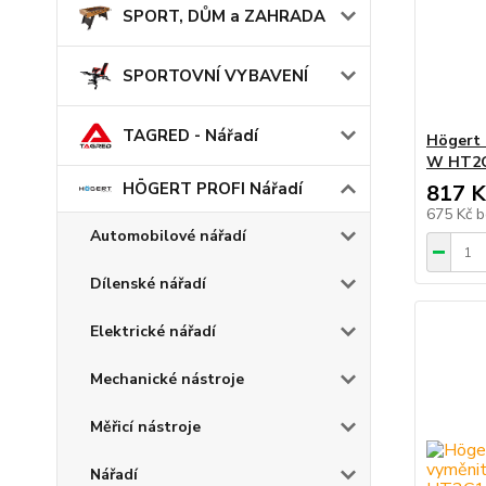
SPORT, DŮM a ZAHRADA
SPORTOVNÍ VYBAVENÍ
TAGRED - Nářadí
Högert 
W HT2
HÖGERT PROFI Nářadí
817 K
675 Kč
b
Automobilové nářadí
Dílenské nářadí
Elektrické nářadí
Mechanické nástroje
Měřicí nástroje
Nářadí