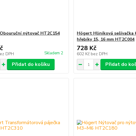
 Obouruční nýtovač HT2C154
Högert Hliníková sešívačka
hřebíky 15, 16 mm HT2C004
č
728 Kč
Skladem 2
ez DPH
602 Kč
bez DPH
Přidat do košíku
Přidat do ko