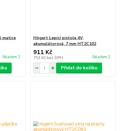
í matice
Högert Lepicí pistole 4V,
akumulátorová, 7 mm HT2C102
911 Kč
Skladem 2
Skladem 2
753 Kč
bez DPH
šíku
Přidat do košíku