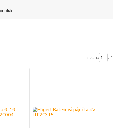
produkt
strana
z 1