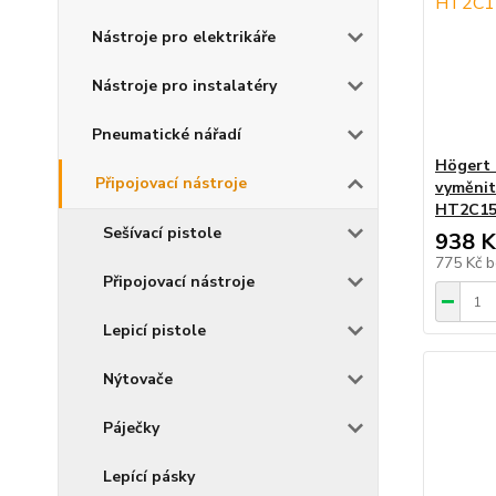
Nástroje pro elektrikáře
Nástroje pro instalatéry
Pneumatické nářadí
Högert 
Připojovací nástroje
vyměnit
HT2C15
Sešívací pistole
938 K
775 Kč
b
Připojovací nástroje
Lepicí pistole
Nýtovače
Páječky
Lepící pásky