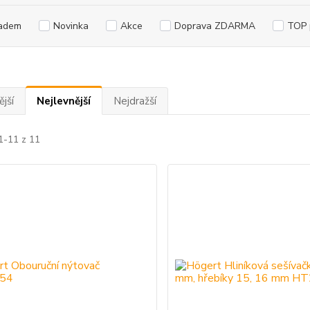
adem
Novinka
Akce
Doprava ZDARMA
TOP 
jší
Nejlevnější
Nejdražší
1-11 z 11