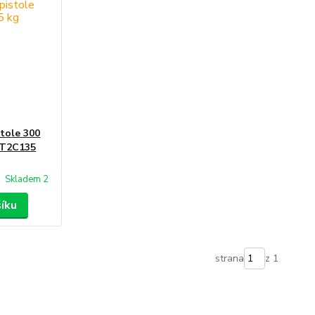
tole 300
HT2C135
Skladem 2
šíku
strana
z 1