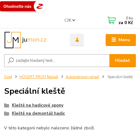
0
ks
CZK
za
0 Kč
Menu
Hledat
Úvod
HÖGERT PROFI Nářadí
Automobilové nářadí
Speciální kleště
Speciální kleště
Kleště na hadicové spony
Kleště na demontáž hadic
V této kategorii nebylo nalezeno žádné zboží.