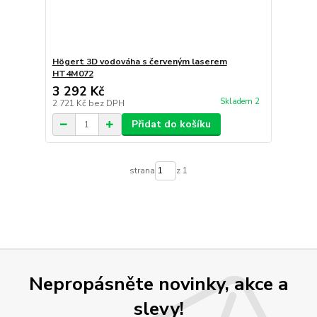
Högert 3D vodováha s červeným laserem
HT4M072
3 292 Kč
Skladem 2
2 721 Kč
bez DPH
Přidat do košíku
strana
z 1
Nepropásněte novinky, akce a
slevy!