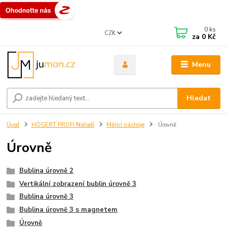
0
ks
CZK
za
0 Kč
Menu
Hledat
Úvod
HÖGERT PROFI Nářadí
Měřicí nástroje
Úrovně
Úrovně
Bublina úrovně 2
Vertikální zobrazení bublin úrovně 3
Bublina úrovně 3
Bublina úrovně 3 s magnetem
Úrovně