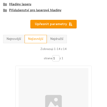
Hladiny laseru
Příslušenství pro laserové hladiny
Upřesnit parametry
Nejnovější
Nejlevnější
Nejdražší
Zobrazuji 1-14 z 14
strana
z 1