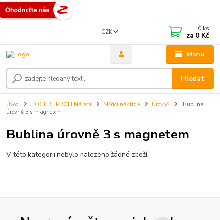
0
ks
CZK
za
0 Kč
Menu
Hledat
Úvod
HÖGERT PROFI Nářadí
Měřicí nástroje
Úrovně
Bublina
úrovně 3 s magnetem
Bublina úrovně 3 s magnetem
V této kategorii nebylo nalezeno žádné zboží.