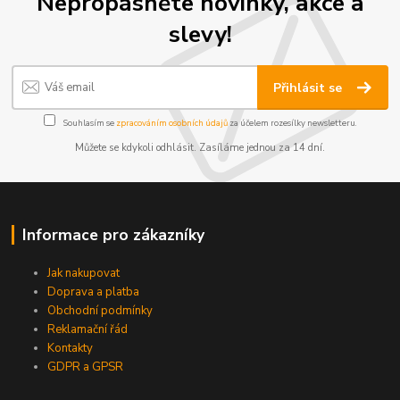
Nepropásněte novinky, akce a
slevy!
Přihlásit se
Souhlasím se
zpracováním osobních údajů
za účelem rozesílky newsletteru.
Můžete se kdykoli odhlásit. Zasíláme jednou za 14 dní.
Informace pro zákazníky
Jak nakupovat
Doprava a platba
Obchodní podmínky
Reklamační řád
Kontakty
GDPR a GPSR