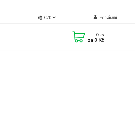
Přihlášení
CZK
0
ks
za
0 Kč