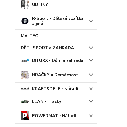
UDÍRNY
R-Sport - Dětská vozítka
a jiné
MALTEC
DĚTI, SPORT a ZAHRADA
BITUXX - Dům a zahrada
HRAČKY a Domácnost
KRAFT&DELE - Nářadí
LEAN - Hračky
POWERMAT - Nářadí