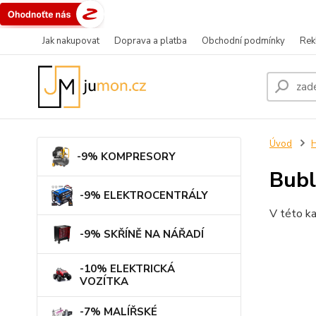
Jak nakupovat
Doprava a platba
Obchodní podmínky
Rek
Úvod
-9% KOMPRESORY
Bubl
-9% ELEKTROCENTRÁLY
V této ka
-9% SKŘÍNĚ NA NÁŘADÍ
-10% ELEKTRICKÁ
VOZÍTKA
-7% MALÍŘSKÉ