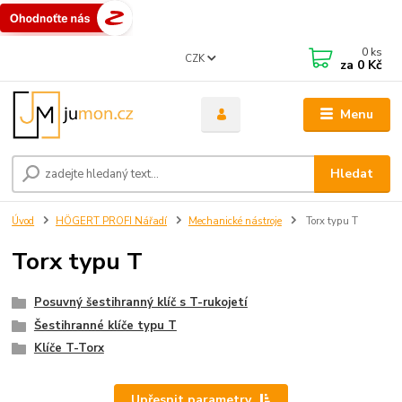
0
ks
CZK
za
0 Kč
Menu
Hledat
Úvod
HÖGERT PROFI Nářadí
Mechanické nástroje
Torx typu T
Torx typu T
Posuvný šestihranný klíč s T-rukojetí
Šestihranné klíče typu T
Klíče T-Torx
Upřesnit parametry