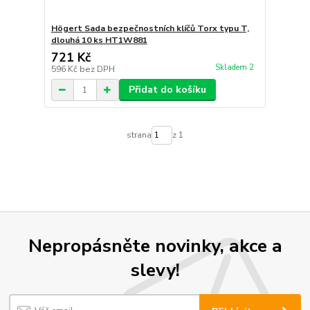
Högert Sada bezpečnostních klíčů Torx typu T,
dlouhá 10 ks HT1W881
721 Kč
Skladem 2
596 Kč
bez DPH
Přidat do košíku
strana
z 1
Nepropásněte novinky, akce a
slevy!