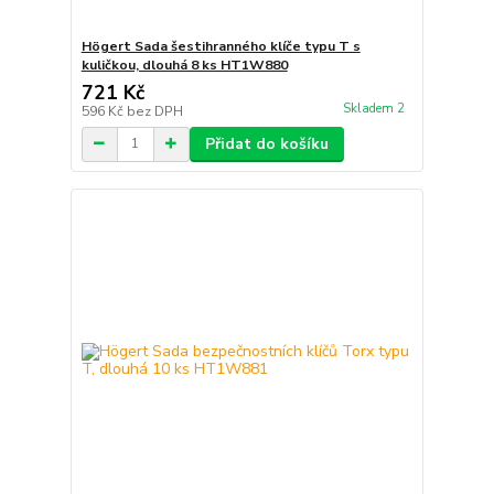
Högert Sada šestihranného klíče typu T s
kuličkou, dlouhá 8 ks HT1W880
721 Kč
Skladem 2
596 Kč
bez DPH
Přidat do košíku