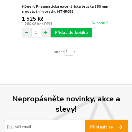
Högert Pneumatická excentrická bruska 150 mm
s odsáváním prachu HT4R652
1 525 Kč
Skladem 2
1 260 Kč
bez DPH
Přidat do košíku
strana
z 1
Nepropásněte novinky, akce a
slevy!
Přihlásit se