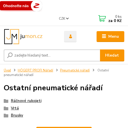
0
ks
CZK
za
0 Kč
Menu
Hledat
Úvod
HÖGERT PROFI Nářadí
Pneumatické nářadí
Ostatní
pneumatické nářadí
Ostatní pneumatické nářadí
Ráčnové rukojeti
Vrtá
Brusky