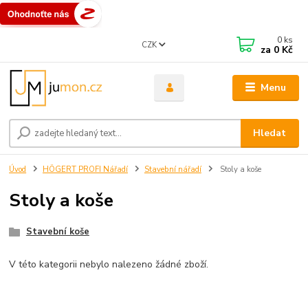
0
ks
CZK
za
0 Kč
Menu
Hledat
Úvod
HÖGERT PROFI Nářadí
Stavební nářadí
Stoly a koše
Stoly a koše
Stavební koše
V této kategorii nebylo nalezeno žádné zboží.