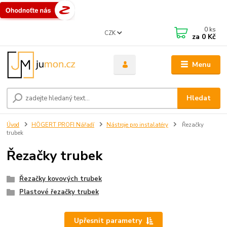
0
ks
CZK
za
0 Kč
Menu
Hledat
Úvod
HÖGERT PROFI Nářadí
Nástroje pro instalatéry
Řezačky
trubek
Řezačky trubek
Řezačky kovových trubek
Plastové řezačky trubek
Upřesnit parametry