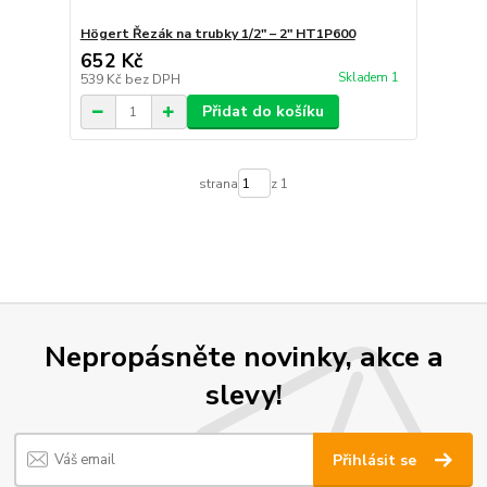
Högert Řezák na trubky 1/2″ – 2″ HT1P600
652 Kč
Skladem 1
539 Kč
bez DPH
Přidat do košíku
strana
z 1
Nepropásněte novinky, akce a
slevy!
Přihlásit se