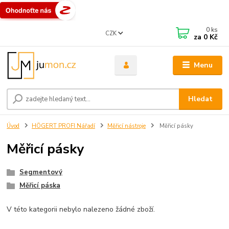
0
ks
CZK
za
0 Kč
Menu
Hledat
Úvod
HÖGERT PROFI Nářadí
Měřicí nástroje
Měřicí pásky
Měřicí pásky
Segmentový
Měřicí páska
V této kategorii nebylo nalezeno žádné zboží.