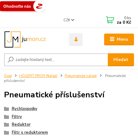
0
ks
CZK
za
0 Kč
Menu
Hledat
Úvod
HÖGERT PROFI Nářadí
Pneumatické nářadí
Pneumatické
příslušenství
Pneumatické příslušenství
Rychlospojky
Filtry
Reduktor
Filtr s reduktorem