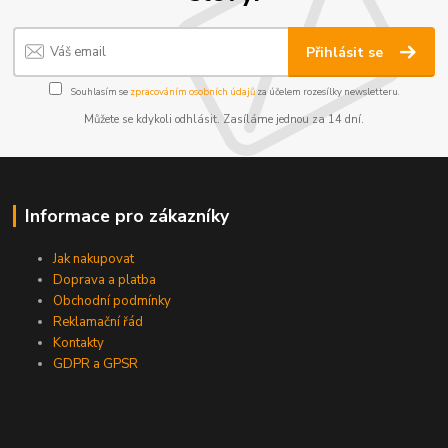
Přihlásit se
Souhlasím se
zpracováním osobních údajů
za účelem rozesílky newsletteru.
Můžete se kdykoli odhlásit. Zasíláme jednou za 14 dní.
Informace pro zákazníky
Jak nakupovat
Doprava a platba
Obchodní podmínky
Reklamační řád
Kontakty
GDPR a GPSR