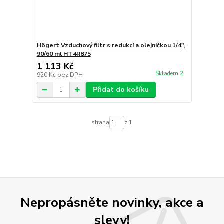
Högert Vzduchový filtr s redukcí a olejničkou 1/4″,
90/60 ml HT4R875
1 113 Kč
Skladem 2
920 Kč
bez DPH
Přidat do košíku
strana
z 1
Nepropásněte novinky, akce a
slevy!