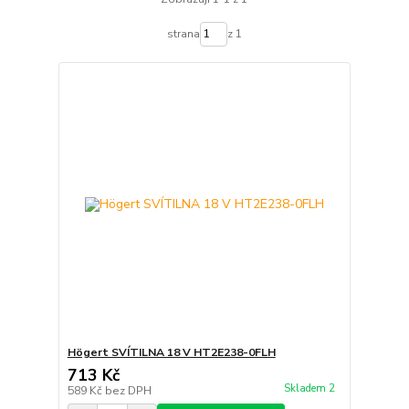
strana
z 1
Högert SVÍTILNA 18 V HT2E238-0FLH
713 Kč
Skladem 2
589 Kč
bez DPH