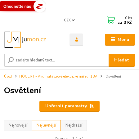
0
ks
CZK
za
0 Kč
Menu
Hledat
Úvod
HÖGERT - Akumulátorové elektrické nářadí 18V
Osvětlení
Osvětlení
Upřesnit parametry
Nejnovější
Nejlevnější
Nejdražší
Zobrazuji 1-1 z 1