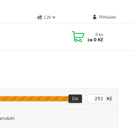
Přihlášení
CZK
0
ks
za
0 Kč
Do
Kč
produkt