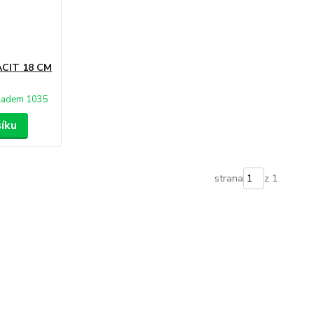
CIT 18 CM
ladem 1035
šíku
strana
z 1