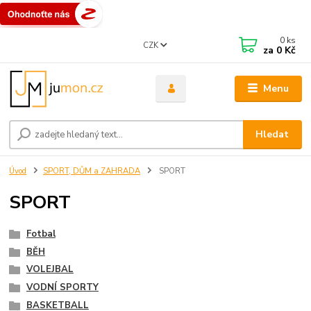
0
ks
CZK
za
0 Kč
Menu
Hledat
Úvod
SPORT, DŮM a ZAHRADA
SPORT
SPORT
Fotbal
BĚH
VOLEJBAL
VODNÍ SPORTY
BASKETBALL