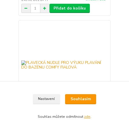
Přidat do košíku
Souhlasím
Nastavení
PLAVECKÁ NUDLE PRO VÝUKU PLAVÁNÍ DO
BAZÉNU COMFY FIALOVÁ
Souhlas můžete odmítnout
zde
.
301 Kč
Skladem 56
249 Kč
bez DPH