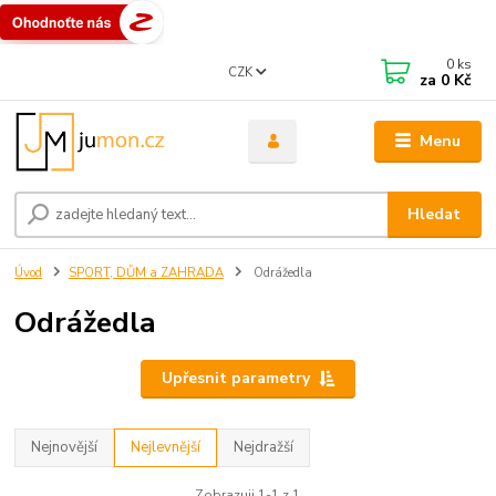
0
ks
CZK
za
0 Kč
Menu
Hledat
Úvod
SPORT, DŮM a ZAHRADA
Odrážedla
Odrážedla
Upřesnit parametry
Nejnovější
Nejlevnější
Nejdražší
Zobrazuji 1-1 z 1