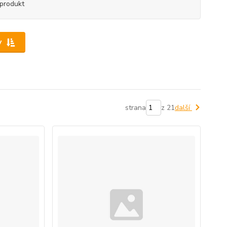
produkt
y
strana
z 21
další