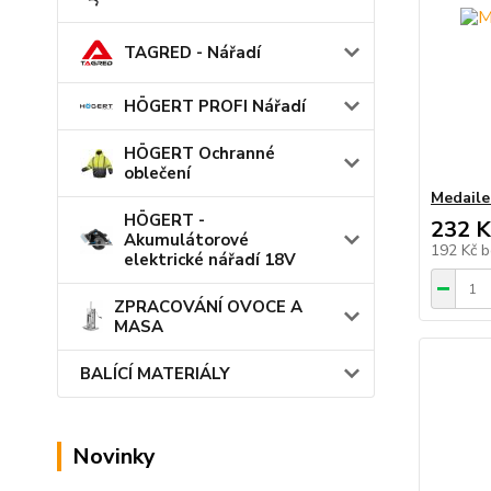
TAGRED - Nářadí
HÖGERT PROFI Nářadí
HÖGERT Ochranné
oblečení
Medaile
HÖGERT -
232 K
Akumulátorové
192 Kč
b
elektrické nářadí 18V
ZPRACOVÁNÍ OVOCE A
MASA
BALÍCÍ MATERIÁLY
Novinky