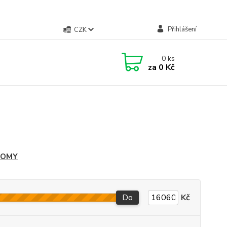
Přihlášení
CZK
0
ks
za
0 Kč
LOMY
Do
Kč