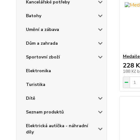
Kancelářské potřeby
Batohy
Umění a zábava
Dům a zahrada
Medaile
Sportovní zboží
228 K
Elektronika
188 Kč
b
Turistika
Dítě
Seznam produktů
Elektrická autíčka - náhradní
díly