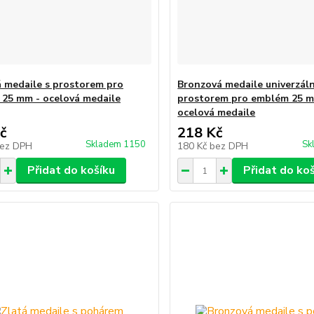
á medaile s prostorem pro
Bronzová medaile univerzáln
25 mm - ocelová medaile
prostorem pro emblém 25 m
ocelová medaile
č
218 Kč
Skladem 1150
Sk
ez DPH
180 Kč
bez DPH
Přidat do košíku
Přidat do ko