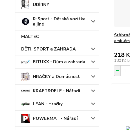
UDÍRNY
R-Sport - Dětská vozítka
a jiné
Stříbrn
MALTEC
emblém 
DĚTI, SPORT a ZAHRADA
218 K
180 Kč
b
BITUXX - Dům a zahrada
HRAČKY a Domácnost
KRAFT&DELE - Nářadí
LEAN - Hračky
POWERMAT - Nářadí