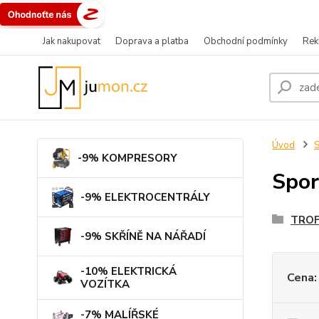
Jak nakupovat
Doprava a platba
Obchodní podmínky
Rek
Úvod
-9% KOMPRESORY
Spor
-9% ELEKTROCENTRÁLY
TROF
-9% SKŘÍNĚ NA NÁŘADÍ
-10% ELEKTRICKÁ
Cena:
VOZÍTKA
-7% MALÍŘSKÉ