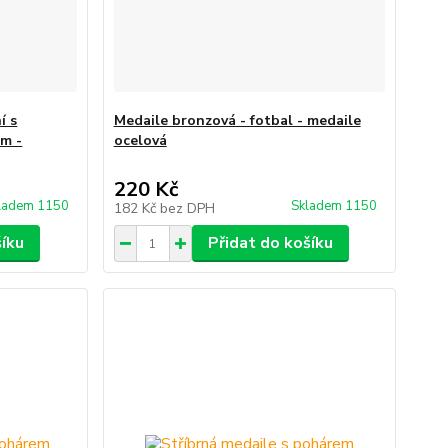
í s
Medaile bronzová - fotbal - medaile
m -
ocelová
220 Kč
ladem 1150
Skladem 1150
182 Kč
bez DPH
šíku
Přidat do košíku