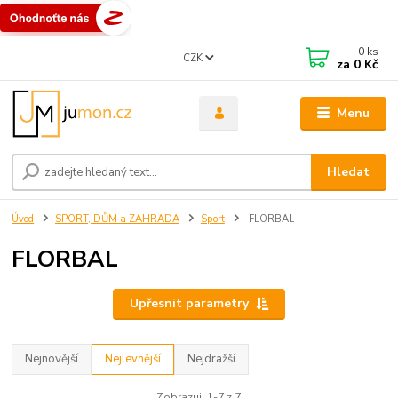
0
ks
CZK
za
0 Kč
Menu
Hledat
Úvod
SPORT, DŮM a ZAHRADA
Sport
FLORBAL
FLORBAL
Upřesnit parametry
Nejnovější
Nejlevnější
Nejdražší
Zobrazuji 1-7 z 7