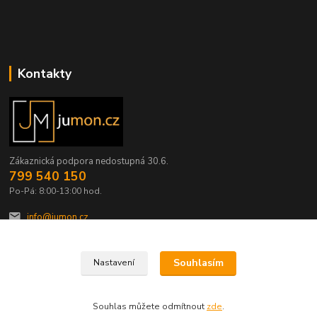
Kontakty
Zákaznická podpora nedostupná 30.6.
799 540 150
Po-Pá: 8:00-13:00 hod.
info@jumon.cz
Souhlasím
Nastavení
Souhlas můžete odmítnout
zde
.
Vytvořeno na
Eshop-rychle.cz