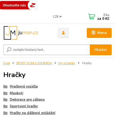
0
ks
CZK
za
0 Kč
Menu
Hledat
Úvod
SPORT, DŮM a ZAHRADA
Hry a hračky
Hračky
Hračky
Hračková vozidla
Maskoti
Dekorace pro zábavu
Sportovní hračky
Hračky na dálkové ovládání