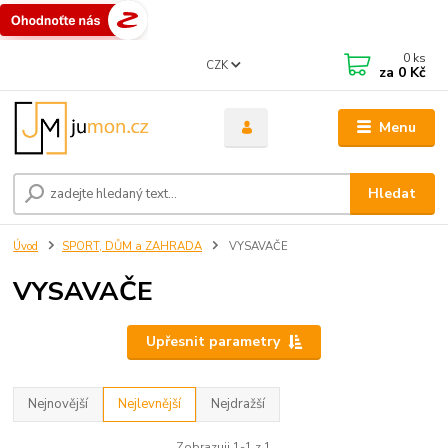
0
ks
CZK
za
0 Kč
Menu
Hledat
Úvod
SPORT, DŮM a ZAHRADA
VYSAVAČE
VYSAVAČE
Upřesnit parametry
Nejnovější
Nejlevnější
Nejdražší
Zobrazuji 1-1 z 1