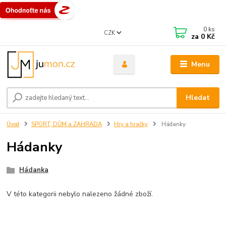
0
ks
CZK
za
0 Kč
Menu
Hledat
Úvod
SPORT, DŮM a ZAHRADA
Hry a hračky
Hádanky
Hádanky
Hádanka
V této kategorii nebylo nalezeno žádné zboží.