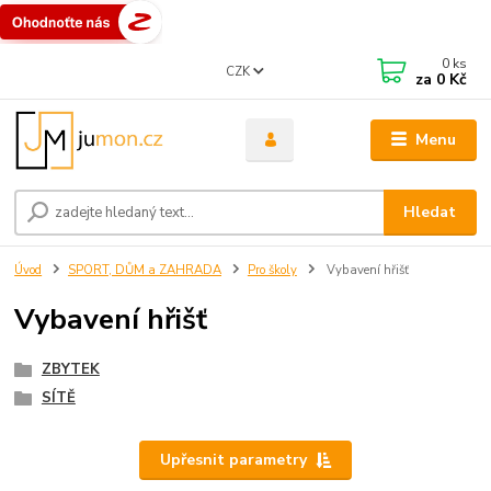
0
ks
CZK
za
0 Kč
Menu
Hledat
Úvod
SPORT, DŮM a ZAHRADA
Pro školy
Vybavení hřišť
Vybavení hřišť
ZBYTEK
SÍTĚ
Upřesnit parametry